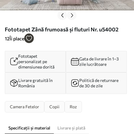
Fototapet Zână frumoasă și fluturi Nr. u54002
12
Îi place
Fototapet
Gata de livrare în 1–3
personalizat pe
zile lucrătoare
dimensiunea dorită
Livrare gratuită în
Politică de returnare
România
de 30 de zile
Camera Fetelor
Copii
Roz
Specificații și material
Livrare și plată