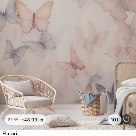
48
.99
lei
101
81
.65
lei
Fluturi