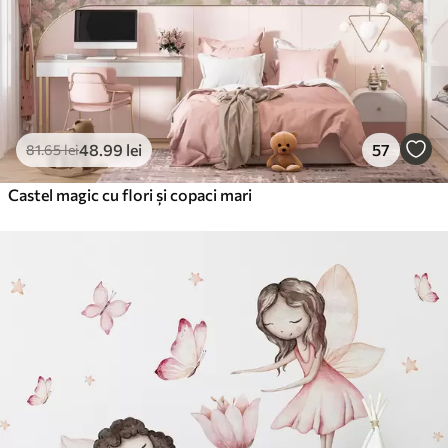
48
.99
lei
57
81
.65
lei
Castel magic cu flori și copaci mari