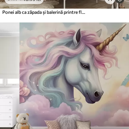
Ponei alb ca zăpada și balerină printre flori și nori