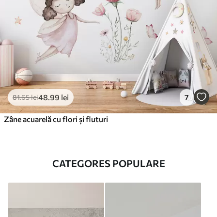
48
.99
lei
7
81
.65
lei
Zâne acuarelă cu flori și fluturi
CATEGORES POPULARE