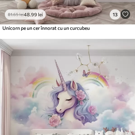
48
.99
lei
13
81
.65
lei
Unicorn pe un cer înnorat cu un curcubeu