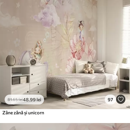
48
.99
lei
97
81
.65
lei
Zâne zână și unicorn