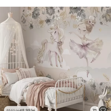
48
.99
lei
71
81
.65
lei