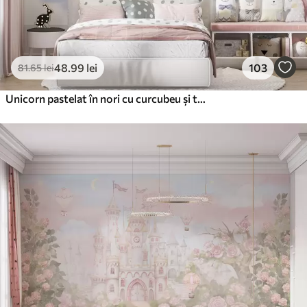
48
.99
lei
103
81
.65
lei
Unicorn pastelat în nori cu curcubeu și trandafiri