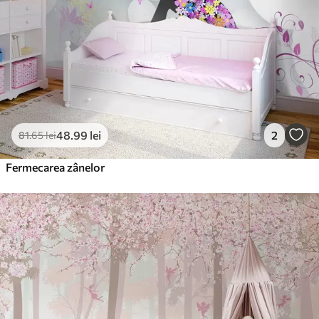
Vinil Premium
250
.00
150
.00
lei
/m²
Peel and Stick
300
.00
180
.00
lei
/m²
48
.99
lei
2
81
.65
lei
Fermecarea zânelor