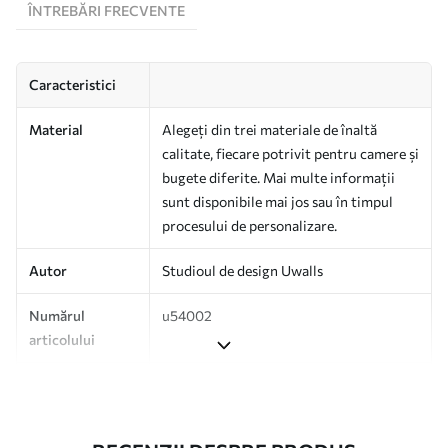
ÎNTREBĂRI FRECVENTE
Caracteristici
Material
Alegeți din trei materiale de înaltă
calitate, fiecare potrivit pentru camere și
bugete diferite. Mai multe informații
sunt disponibile mai jos sau în timpul
procesului de personalizare.
Autor
Studioul de design Uwalls
Numărul
u54002
articolului
Producție
Tipărit la comandă și livrat în role de
până la 50 cm lățime.