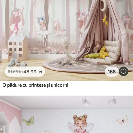
48
.99
lei
168
81
.65
lei
O pădure cu prințese și unicorni