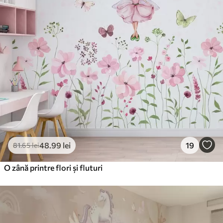
48
.99
lei
19
81
.65
lei
O zână printre flori și fluturi