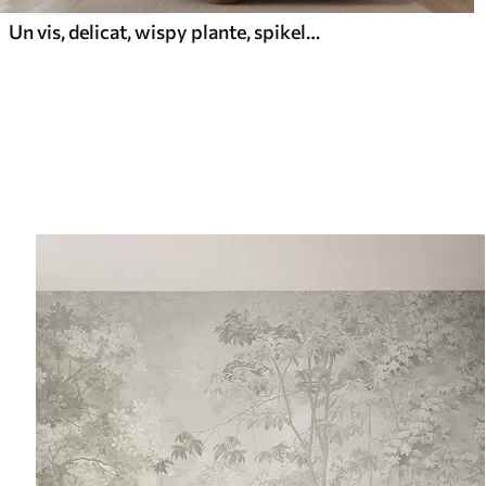
Un vis, delicat, wispy plante, spikelets și flori în culori pastelate maro pe un fundal cețos, texturat