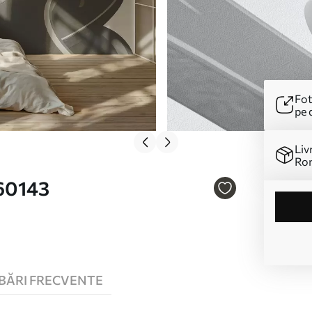
Fot
pe 
Liv
Ro
u60143
BĂRI FRECVENTE