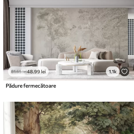
48
.99
lei
1.1k
81
.65
lei
Pădure fermecătoare