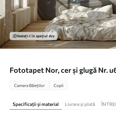
Vedeți-l în spațiul dvs
Fototapet Nor, cer și glugă Nr. 
Camera Băieților
Copii
Specificații și material
Livrare și plată
ÎNTRE