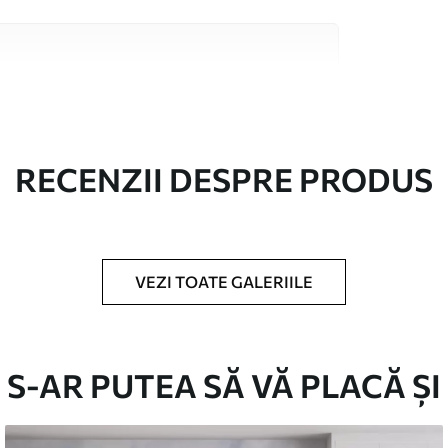
 înaltă calitate, fiecare potrivit pentru camere
 informații sunt disponibile mai jos sau în
lizare.
RECENZII DESPRE PRODUS
VEZI TOATE GALERIILE
în role de până la 50 cm lățime.
/sau adeziv pentru tapet.
S-AR PUTEA SĂ VĂ PLACĂ ȘI
urete moale. Fototapetul cu strat de lac