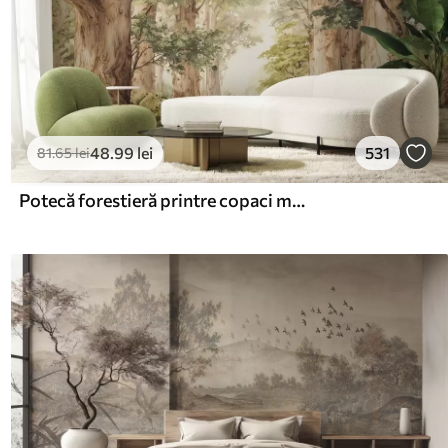
48
.99
lei
531
81
.65
lei
Potecă forestieră printre copaci maiestuoși, în stil acuarelă