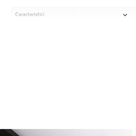
Caracteristici
Material
Alegeți din trei materiale de
și bugete diferite. Mai multe
timpul procesului de persona
Autor
Studioul de design Uwalls
Numărul articolului
u60143
Producție
Tipărit la comandă și livrat 
Suplimentar
Disponibil cu strat de lac și
Curățare
Se poate curăța ușor cu un b
poate fi curățat cu apă.