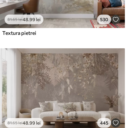
48
.99
lei
530
81
.65
lei
Textura pietrei
48
.99
lei
445
81
.65
lei