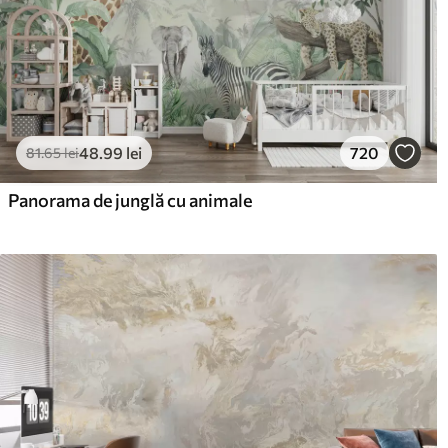
48
.99
lei
720
81
.65
lei
Panorama de junglă cu animale