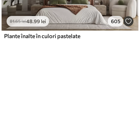
48
.99
lei
605
81
.65
lei
Plante înalte în culori pastelate