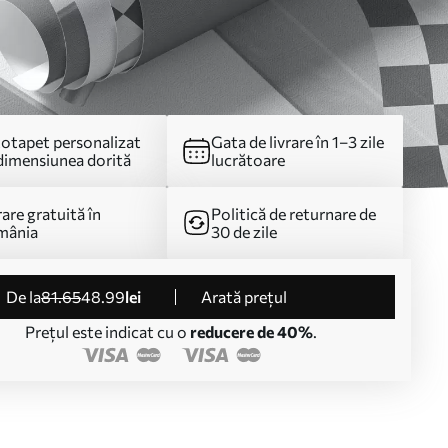
otapet personalizat
Gata de livrare în 1–3 zile
dimensiunea dorită
lucrătoare
rare gratuită în
Politică de returnare de
mânia
30 de zile
de la
81
.65
48
.99
lei
Arată prețul
Prețul este indicat cu o
reducere de 40%
.