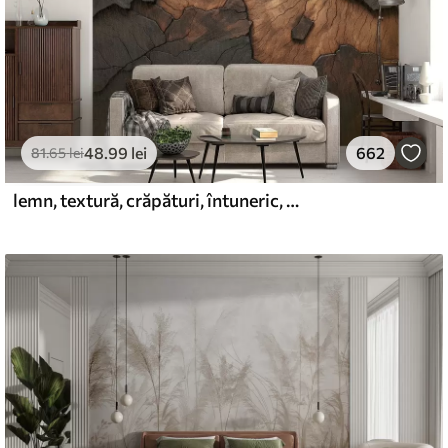
48
.99
lei
662
81
.65
lei
lemn, textură, crăpături, întuneric, scoarță, suprafață