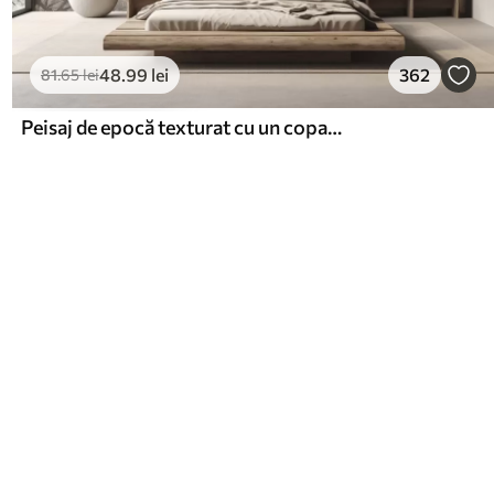
48
.99
lei
362
81
.65
lei
Peisaj de epocă texturat cu un copac lângă râu și un cer înnorat, arta naturii în tonuri sepia