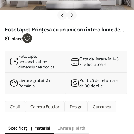
Fototapet Prințesa cu un unicorn într-o lume de
basm Nr. u96869
6
Îi place
Fototapet
Gata de livrare în 1–3
personalizat pe
zile lucrătoare
dimensiunea dorită
Livrare gratuită în
Politică de returnare
România
de 30 de zile
Copii
Camera Fetelor
Design
Curcubeu
Specificații și material
Livrare și plată