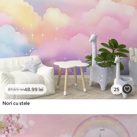
48
.99
lei
25
81
.65
lei
Nori cu stele