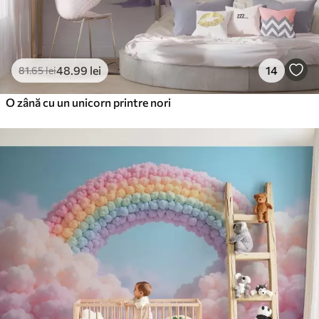
48
.99
lei
14
81
.65
lei
O zână cu un unicorn printre nori