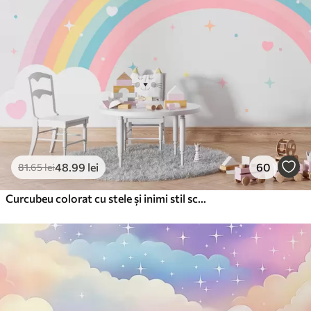
48
.99
lei
60
81
.65
lei
Curcubeu colorat cu stele și inimi stil scandinav