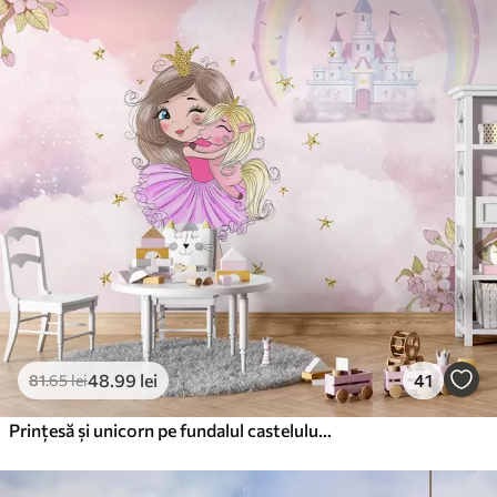
48
.99
lei
41
81
.65
lei
Prințesă și unicorn pe fundalul castelului cu un curcubeu