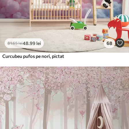
48
.99
lei
68
81
.65
lei
Curcubeu pufos pe nori, pictat