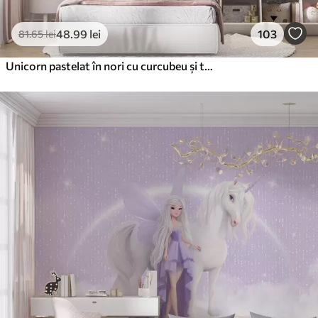
48
.99
lei
103
81
.65
lei
Unicorn pastelat în nori cu curcubeu și trandafiri