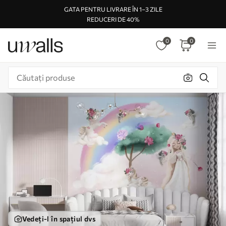
GATA PENTRU LIVRARE ÎN 1–3 ZILE
REDUCERI DE 40%
0
0
Vedeți-l în spațiul dvs