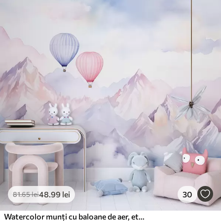
48
.99
lei
30
81
.65
lei
Watercolor munți cu baloane de aer, eteric