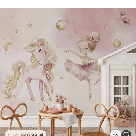
48
.99
lei
55
81
.65
lei