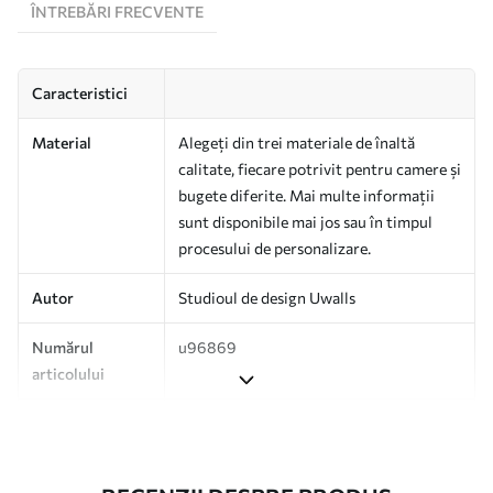
ÎNTREBĂRI FRECVENTE
Caracteristici
Material
Alegeți din trei materiale de înaltă
calitate, fiecare potrivit pentru camere și
bugete diferite. Mai multe informații
sunt disponibile mai jos sau în timpul
procesului de personalizare.
Autor
Studioul de design Uwalls
Numărul
u96869
articolului
Suprafață
Semi-mat.
Producție
Tipărit la comandă și livrat în role de