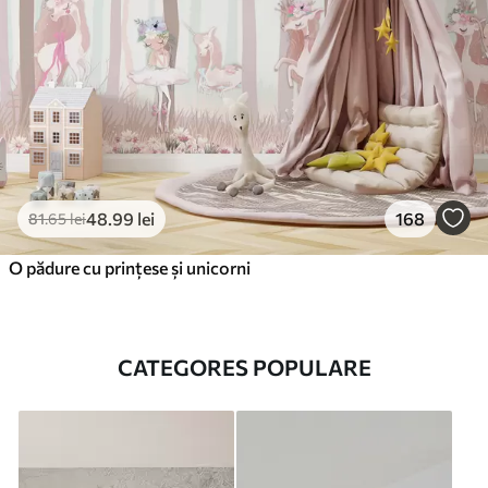
48
.99
lei
168
81
.65
lei
O pădure cu prințese și unicorni
CATEGORES POPULARE