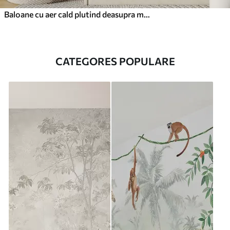
Baloane cu aer cald plutind deasupra munților în tonuri pastelate neutre și moi
CATEGORES POPULARE