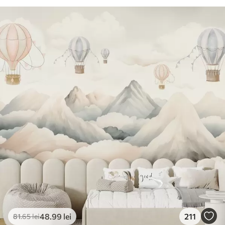
48
.99
lei
211
81
.65
lei