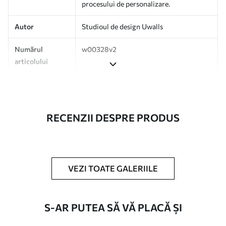
procesului de personalizare.
Autor
Studioul de design Uwalls
Numărul
w00328v2
articolului
Producție
Tipărit la comandă și livrat în role de
până la 50 cm lățime.
RECENZII DESPRE PRODUS
Suplimentar
Disponibil cu strat de lac și/sau adeziv
pentru tapet.
Curățare
Se poate curăța ușor cu un burete moale.
Fototapetul cu strat de lac poate fi
VEZI TOATE GALERIILE
curățat cu apă.
Metodă de
Aplicare fără cusături
S-AR PUTEA SĂ VĂ PLACĂ ȘI
aplicare