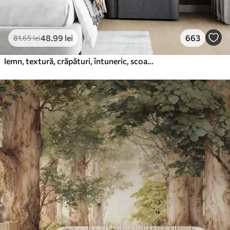
48
.99
lei
663
81
.65
lei
lemn, textură, crăpături, întuneric, scoarță, suprafață