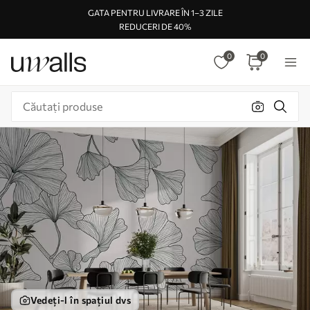
GATA PENTRU LIVRARE ÎN 1–3 ZILE
REDUCERI DE 40%
0
0
Vedeți-l în spațiul dvs