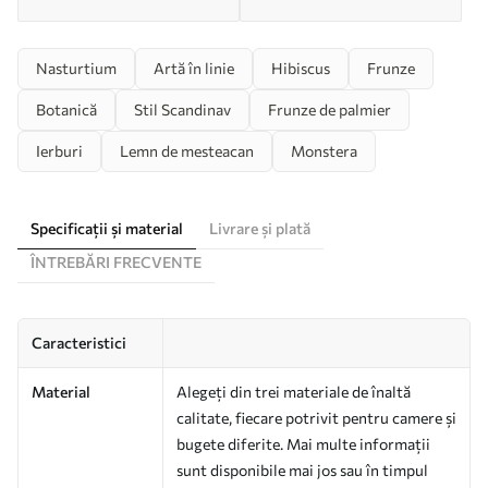
Nasturtium
Artă în linie
Hibiscus
Frunze
Botanică
Stil Scandinav
Frunze de palmier
Ierburi
Lemn de mesteacan
Monstera
Specificații și material
Livrare și plată
ÎNTREBĂRI FRECVENTE
Caracteristici
Material
Alegeți din trei materiale de înaltă
calitate, fiecare potrivit pentru camere și
bugete diferite. Mai multe informații
sunt disponibile mai jos sau în timpul