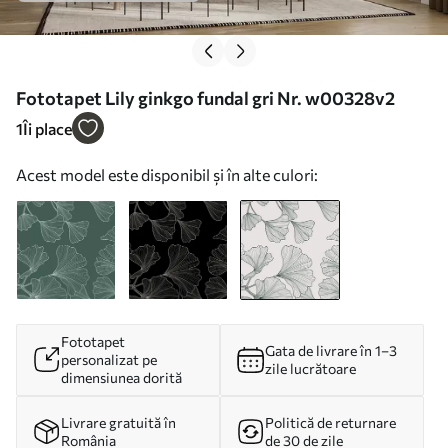
Fototapet Lily ginkgo fundal gri Nr. w00328v2
1
Îi place
Acest model este disponibil și în alte culori:
Fototapet
Gata de livrare în 1–3
personalizat pe
zile lucrătoare
dimensiunea dorită
Livrare gratuită în
Politică de returnare
România
de 30 de zile