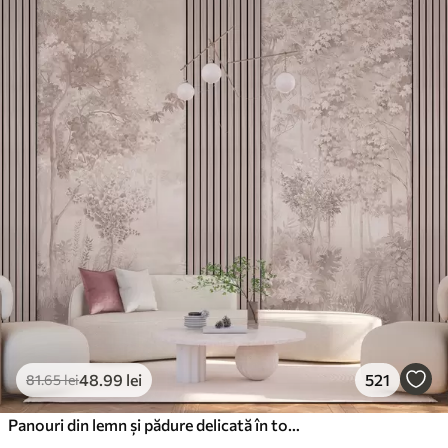
48
.99
lei
521
81
.65
lei
Panouri din lemn și pădure delicată în tonuri roz