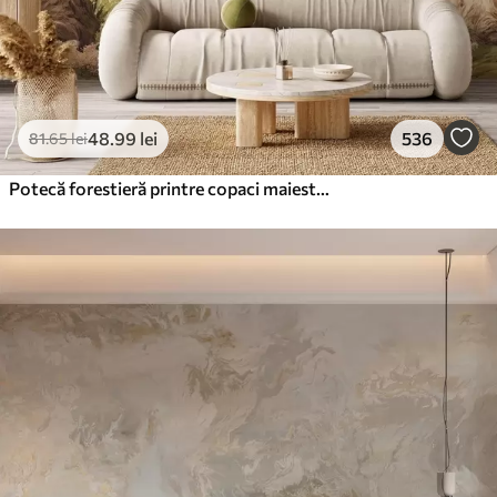
48
.99
lei
536
81
.65
lei
Potecă forestieră printre copaci maiestuoși, în stil acuarelă