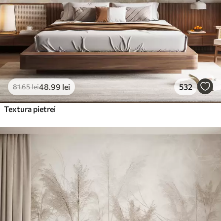
48
.99
lei
532
81
.65
lei
Textura pietrei