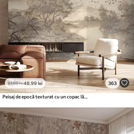
48
.99
lei
363
81
.65
lei
Peisaj de epocă texturat cu un copac lângă râu și un cer înnorat, arta naturii în tonuri sepia