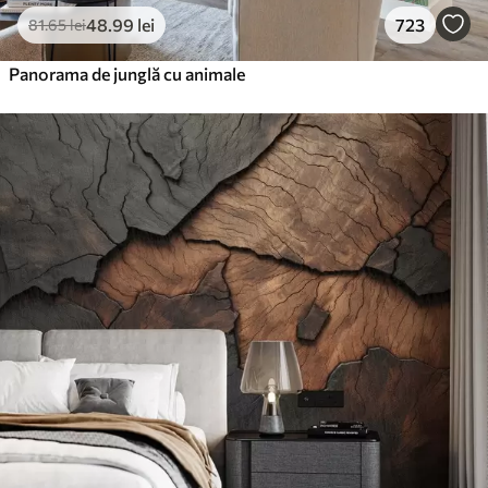
48
.99
lei
723
81
.65
lei
Panorama de junglă cu animale