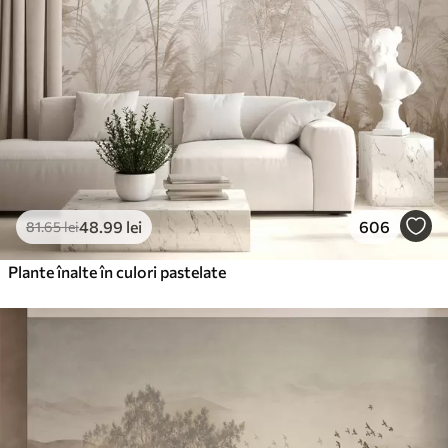
48
.99
lei
606
81
.65
lei
Plante înalte în culori pastelate