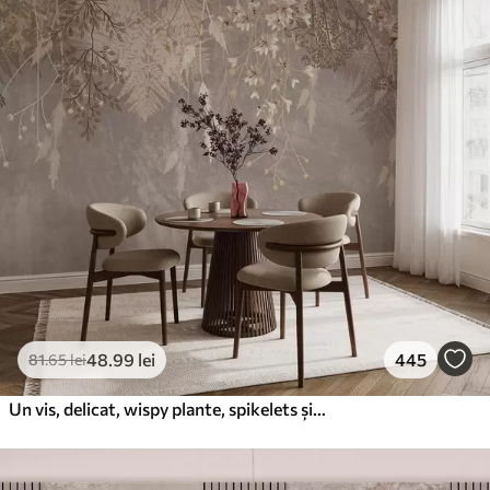
48
.99
lei
445
81
.65
lei
Un vis, delicat, wispy plante, spikelets și flori în culori pastelate maro pe un fundal cețos, texturat