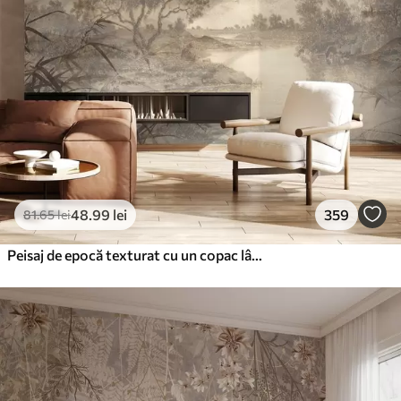
48
.99
lei
359
81
.65
lei
Peisaj de epocă texturat cu un copac lângă râu și un cer înnorat, arta naturii în tonuri sepia