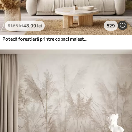
48
.99
lei
529
81
.65
lei
Potecă forestieră printre copaci maiestuoși, în stil acuarelă