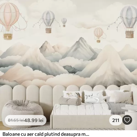
48
.99
lei
211
81
.65
lei
Baloane cu aer cald plutind deasupra munților în tonuri pastelate neutre și moi