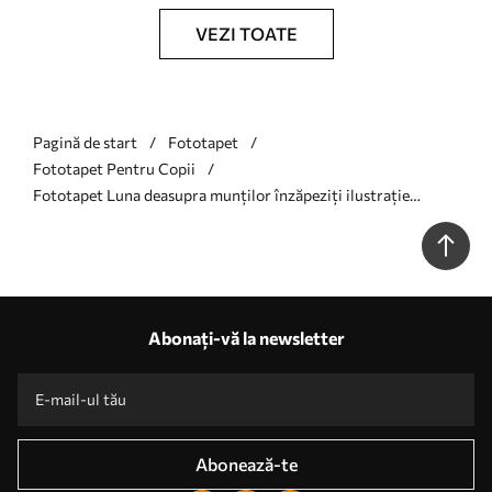
VEZI TOATE
Pagină de start
Fototapet
Fototapet Pentru Copii
Fototapet Luna deasupra munților înzăpeziți ilustrație
pentru copii în verde Nr. w00374v3
Abonați-vă la newsletter
Abonează-te