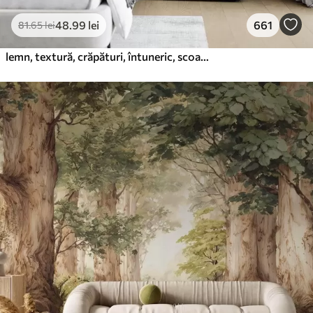
48
.99
lei
661
81
.65
lei
lemn, textură, crăpături, întuneric, scoarță, suprafață