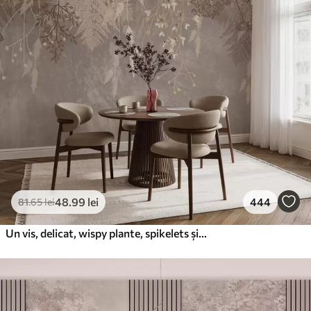
48
.99
lei
444
81
.65
lei
Un vis, delicat, wispy plante, spikelets și flori în culori pastelate maro pe un fundal cețos, texturat