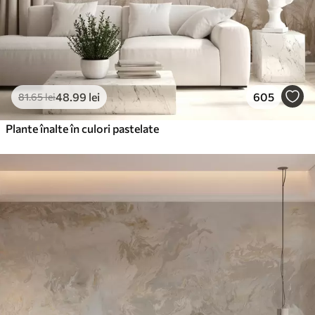
48
.99
lei
605
81
.65
lei
Plante înalte în culori pastelate