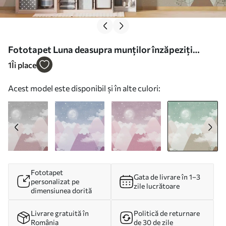
Fototapet Luna deasupra munților înzăpeziți
ilustrație pentru copii în verde Nr. w00374v3
1
Îi place
Acest model este disponibil și în alte culori:
Fototapet
Gata de livrare în 1–3
personalizat pe
zile lucrătoare
dimensiunea dorită
Livrare gratuită în
Politică de returnare
România
de 30 de zile