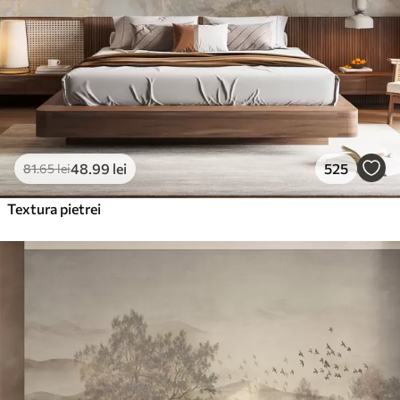
48
.99
lei
525
81
.65
lei
Textura pietrei