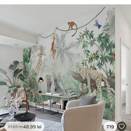
48
.99
lei
719
81
.65
lei