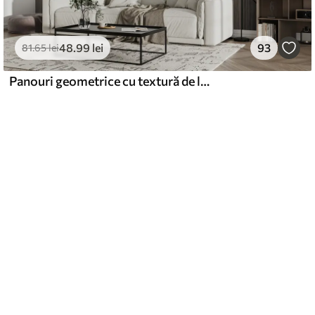
48
.99
lei
93
81
.65
lei
Panouri geometrice cu textură de lemn