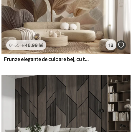
48
.99
lei
18
81
.65
lei
Frunze elegante de culoare bej, cu textură liniară fină