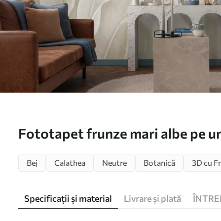
Fototapet frunze mari albe pe u
Bej
Calathea
Neutre
Botanică
3D cu F
Specificații și material
Livrare și plată
ÎNTRE