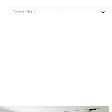
Caracteristici
Material
Alegeți din trei materiale de
și bugete diferite. Mai multe
timpul procesului de persona
Autor
Studioul de design Uwalls
Numărul articolului
w01679
Producție
Tipărit la comandă și livrat 
Suplimentar
Disponibil cu strat de lac și
Curățare
Se poate curăța ușor cu un b
poate fi curățat cu apă.