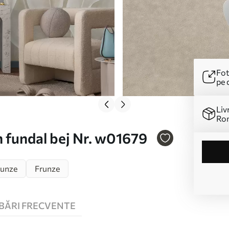
Fot
pe 
Liv
Ro
n fundal bej Nr. w01679
runze
Frunze
BĂRI FRECVENTE