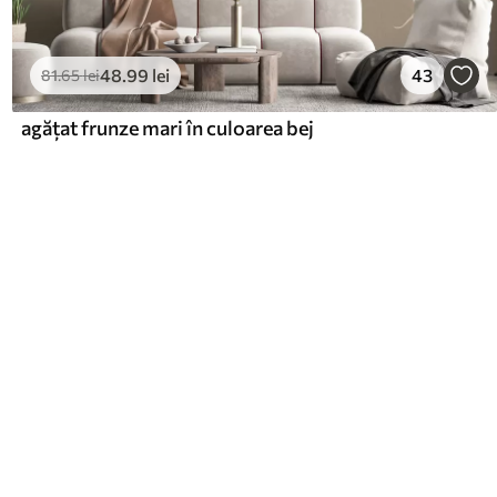
48
.99
lei
43
81
.65
lei
agățat frunze mari în culoarea bej