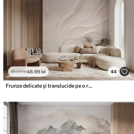
48
.99
lei
44
81
.65
lei
Frunze delicate și translucide pe o ramură