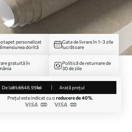
otapet personalizat
Gata de livrare în 1–3 zile
dimensiunea dorită
lucrătoare
rare gratuită în
Politică de returnare de
mânia
30 de zile
de la
81
.65
48
.99
lei
Arată prețul
Prețul este indicat cu o
reducere de 40%
.