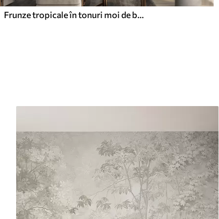
Frunze tropicale în tonuri moi de bej și verde, cu un efect de acuarelă și tranziții de culoare delicate