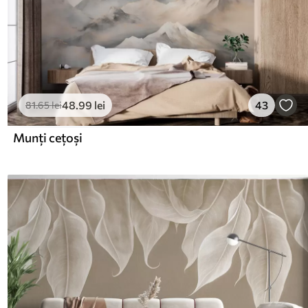
48
.99
lei
43
81
.65
lei
Munți cețoși