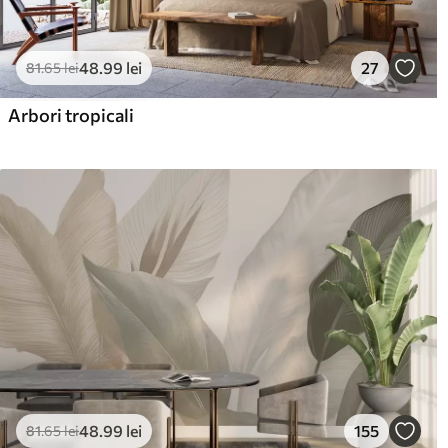
48
.99
lei
27
81
.65
lei
Arbori tropicali
48
.99
lei
155
81
.65
lei