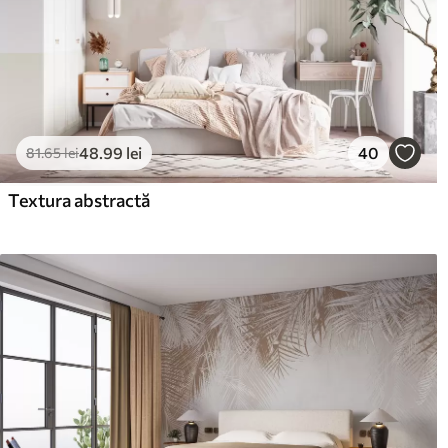
48
.99
lei
40
81
.65
lei
Textura abstractă