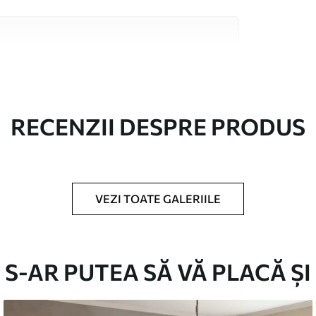
 înaltă calitate, fiecare potrivit pentru camere
 informații sunt disponibile mai jos sau în
lizare.
RECENZII DESPRE PRODUS
VEZI TOATE GALERIILE
în role de până la 50 cm lățime.
/sau adeziv pentru tapet.
S-AR PUTEA SĂ VĂ PLACĂ ȘI
urete moale. Fototapetul cu strat de lac