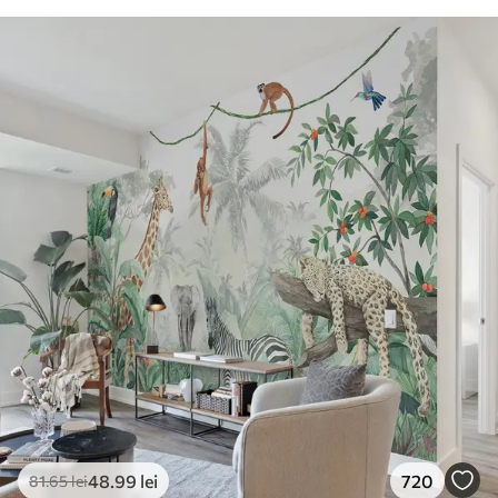
48
.99
lei
720
81
.65
lei