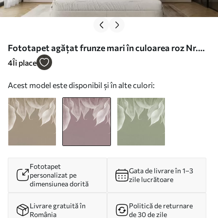
Fototapet agățat frunze mari în culoarea roz Nr.
w01680v2
4
Îi place
Acest model este disponibil și în alte culori:
Fototapet
Gata de livrare în 1–3
personalizat pe
zile lucrătoare
dimensiunea dorită
Livrare gratuită în
Politică de returnare
România
de 30 de zile