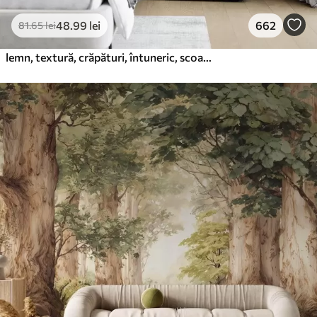
48
.99
lei
662
81
.65
lei
lemn, textură, crăpături, întuneric, scoarță, suprafață