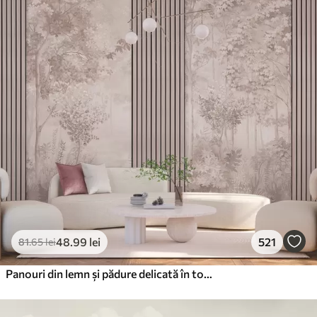
48
.99
lei
521
81
.65
lei
Panouri din lemn și pădure delicată în tonuri roz