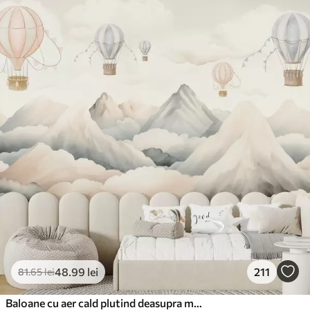
48
.99
lei
211
81
.65
lei
Baloane cu aer cald plutind deasupra munților în tonuri pastelate neutre și moi