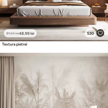
48
.99
lei
530
81
.65
lei
Textura pietrei