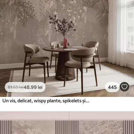
48
.99
lei
445
81
.65
lei
Un vis, delicat, wispy plante, spikelets și flori în culori pastelate maro pe un fundal cețos, texturat