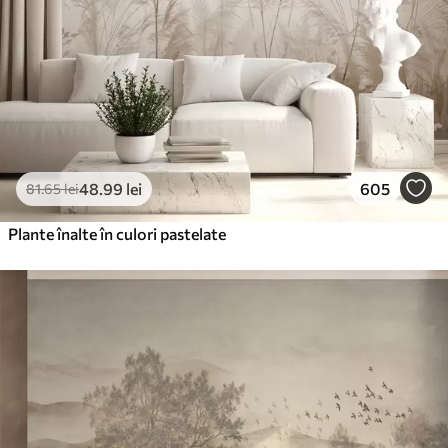
48
.99
lei
605
81
.65
lei
Plante înalte în culori pastelate