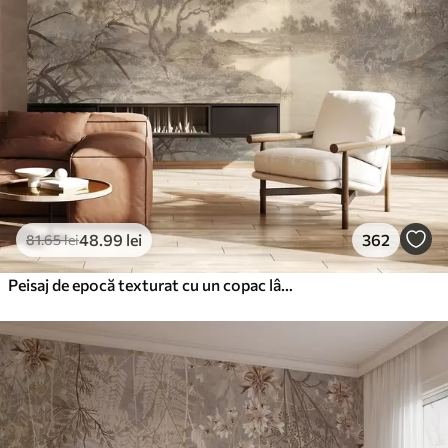
48
.99
lei
362
81
.65
lei
Peisaj de epocă texturat cu un copac lângă râu și un cer înnorat, arta naturii în tonuri sepia