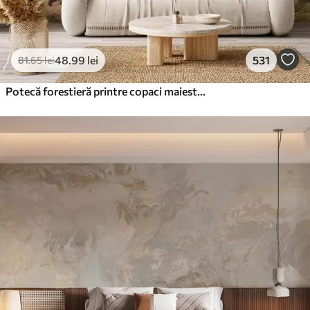
48
.99
lei
531
81
.65
lei
Potecă forestieră printre copaci maiestuoși, în stil acuarelă