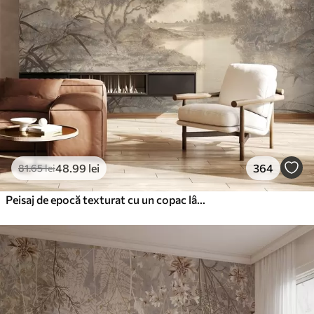
48
.99
lei
364
81
.65
lei
Peisaj de epocă texturat cu un copac lângă râu și un cer înnorat, arta naturii în tonuri sepia