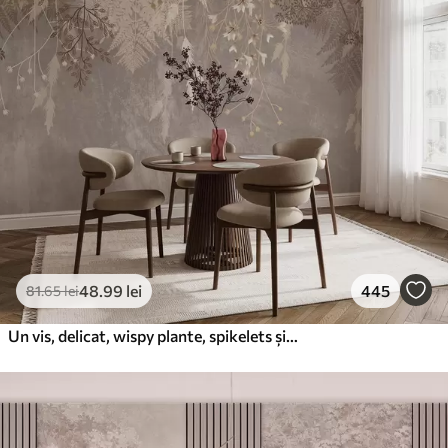
48
.99
lei
445
81
.65
lei
Un vis, delicat, wispy plante, spikelets și flori în culori pastelate maro pe un fundal cețos, texturat