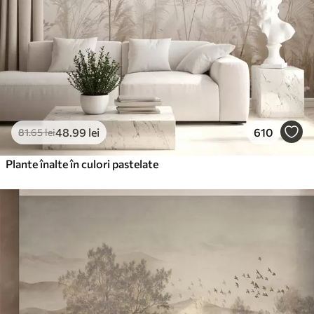
48
.99
lei
610
81
.65
lei
Plante înalte în culori pastelate