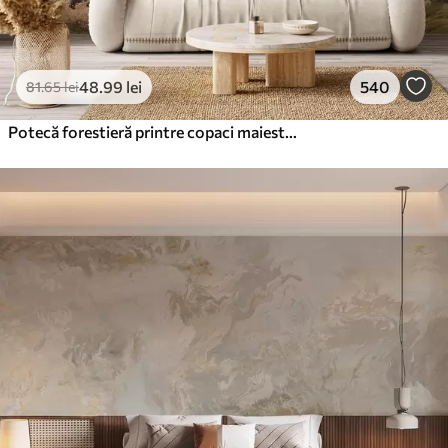
48
.99
lei
540
81
.65
lei
Potecă forestieră printre copaci maiestuoși, în stil acuarelă