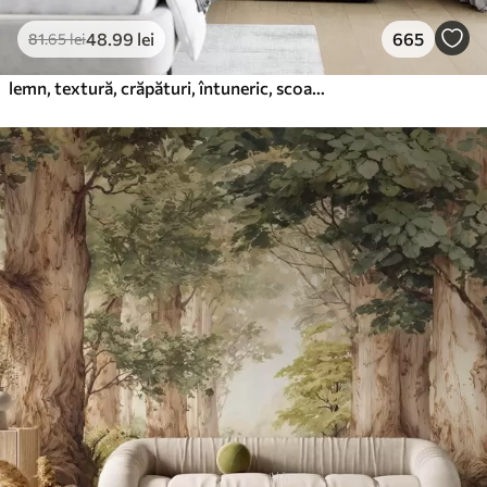
48
.99
lei
665
81
.65
lei
lemn, textură, crăpături, întuneric, scoarță, suprafață