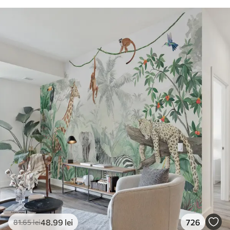
48
.99
lei
726
81
.65
lei