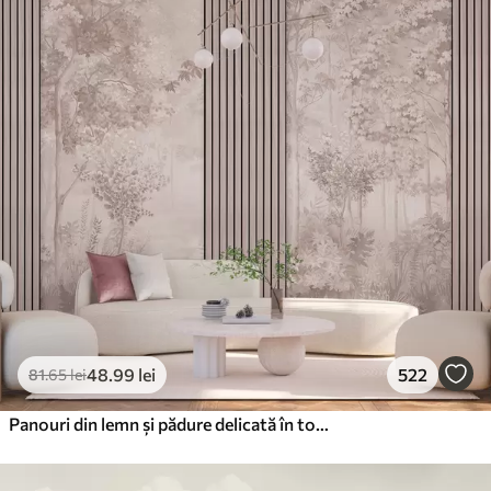
48
.99
lei
522
81
.65
lei
Panouri din lemn și pădure delicată în tonuri roz