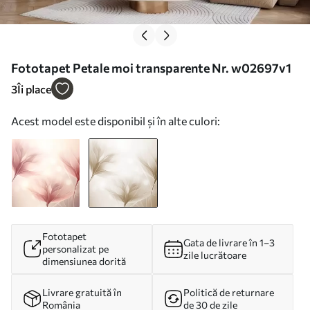
Fototapet Petale moi transparente Nr. w02697v1
3
Îi place
Acest model este disponibil și în alte culori:
Fototapet
Gata de livrare în 1–3
personalizat pe
zile lucrătoare
dimensiunea dorită
Livrare gratuită în
Politică de returnare
România
de 30 de zile