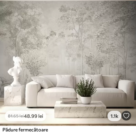
Standard
166
.65
99
.99
lei
/m²
Premium
220
.02
132
.01
lei
/m²
Vinil Premium
250
.00
150
.00
lei
/m²
Peel and Stick
300
.00
180
.00
lei
/m²
48
.99
lei
1.1k
81
.65
lei
Pădure fermecătoare