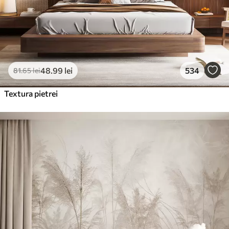
48
.99
lei
534
81
.65
lei
Textura pietrei