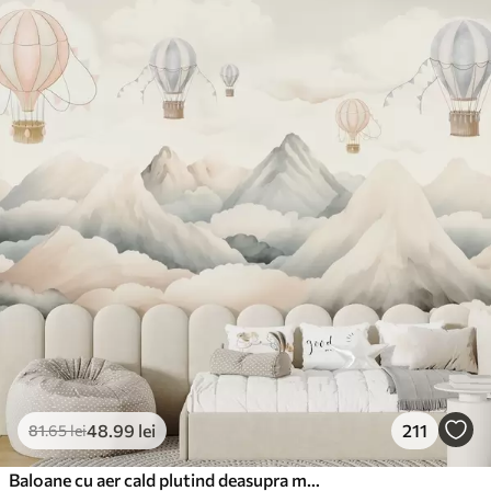
48
.99
lei
211
81
.65
lei
Baloane cu aer cald plutind deasupra munților în tonuri pastelate neutre și moi