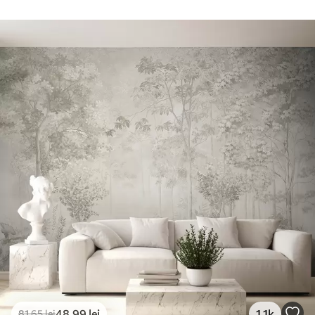
48
.99
lei
1.1k
81
.65
lei