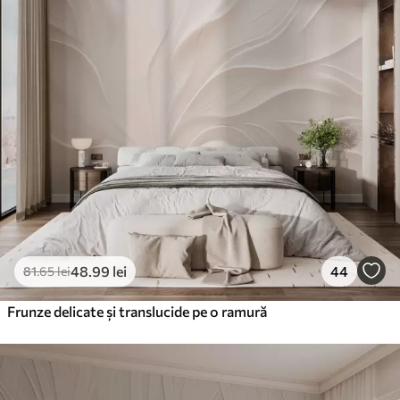
48
.99
lei
44
81
.65
lei
Frunze delicate și translucide pe o ramură