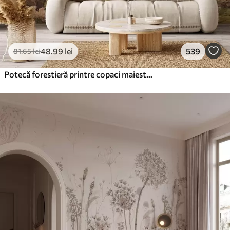
48
.99
lei
539
81
.65
lei
Potecă forestieră printre copaci maiestuoși, în stil acuarelă