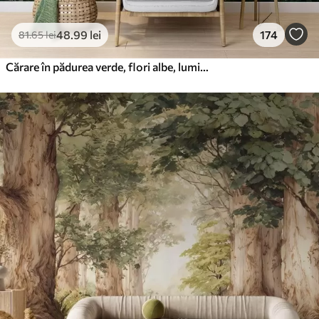
48
.99
lei
174
81
.65
lei
Cărare în pădurea verde, flori albe, lumina soarelui, desen în stil acrilic