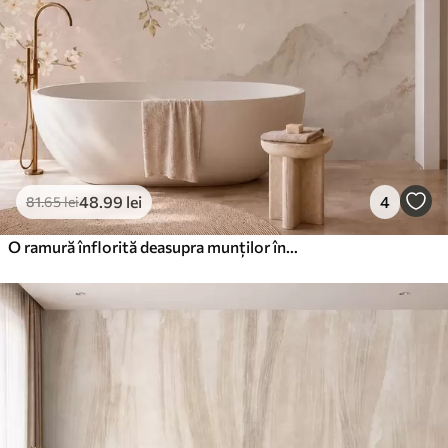
48
.99
lei
4
81
.65
lei
O ramură înflorită deasupra munților învăluiți în ceață și a soarelui