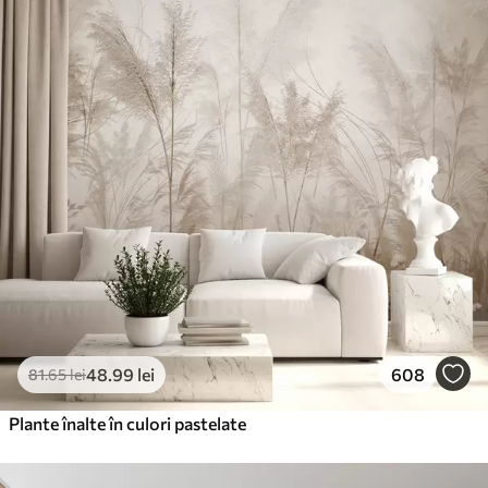
Standard
166
.65
99
.99
lei
/m²
Premium
220
.02
132
.01
lei
/m²
Vinil Premium
250
.00
150
.00
lei
/m²
Peel and Stick
300
.00
180
.00
lei
/m²
48
.99
lei
608
81
.65
lei
Plante înalte în culori pastelate