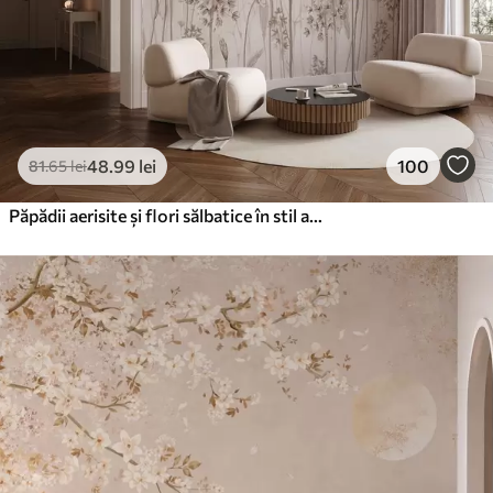
48
.99
lei
100
81
.65
lei
Păpădii aerisite și flori sălbatice în stil acuarelă