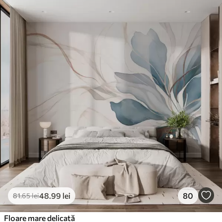
48
.99
lei
80
81
.65
lei
Floare mare delicată