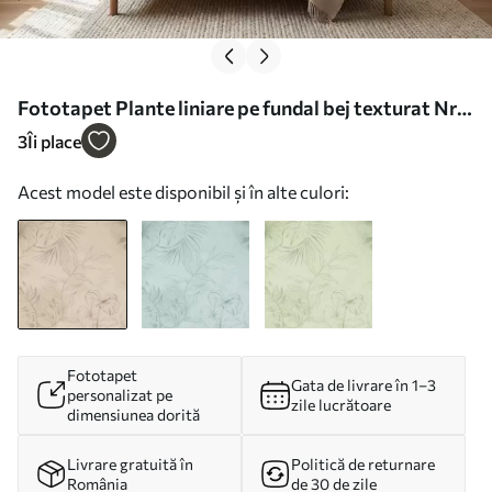
Fototapet Plante liniare pe fundal bej texturat Nr.
w05128
3
Îi place
Acest model este disponibil și în alte culori:
Fototapet
Gata de livrare în 1–3
personalizat pe
zile lucrătoare
dimensiunea dorită
Livrare gratuită în
Politică de returnare
România
de 30 de zile