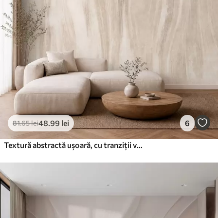
48
.99
lei
6
81
.65
lei
Textură abstractă ușoară, cu tranziții verticale delicate în nuanțe cremoase