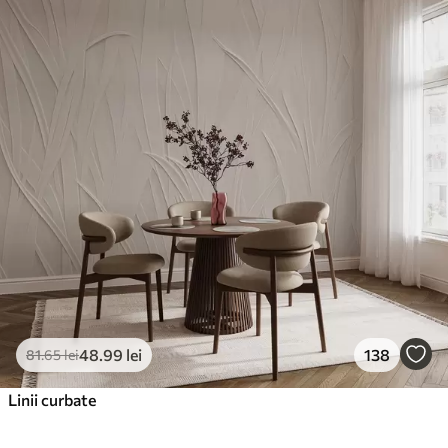
48
.99
lei
138
81
.65
lei
Linii curbate