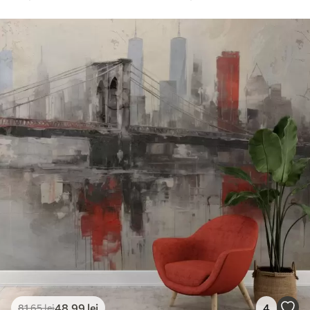
48
.99
lei
4
81
.65
lei