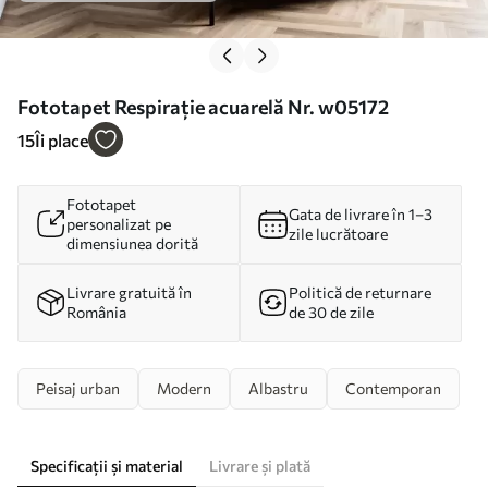
Fototapet Respirație acuarelă Nr. w05172
15
Îi place
Fototapet
Gata de livrare în 1–3
personalizat pe
zile lucrătoare
dimensiunea dorită
Livrare gratuită în
Politică de returnare
România
de 30 de zile
Peisaj urban
Modern
Albastru
Contemporan
Specificații și material
Livrare și plată