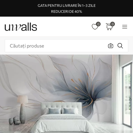
GATA PENTRU LIVRARE ÎN 1–3 ZILE
REDUCERI DE 40%
0
0