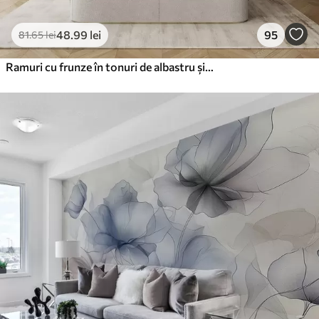
48
.99
lei
95
81
.65
lei
Ramuri cu frunze în tonuri de albastru și maro, fundal deschis, moale și delicat, stil acuarelă