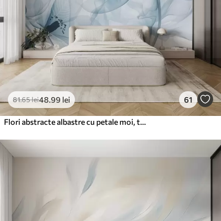
48
.99
lei
61
81
.65
lei
Flori abstracte albastre cu petale moi, translucide și detalii delicate, pe un fundal alb