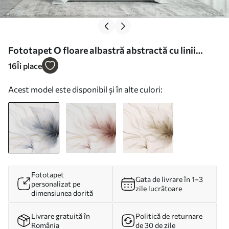
Fototapet O floare albastră abstractă cu linii
fluide, în stilul Fluid Art Nr. w05428
16
Îi place
Acest model este disponibil și în alte culori:
Fototapet
Gata de livrare în 1–3
personalizat pe
zile lucrătoare
dimensiunea dorită
Livrare gratuită în
Politică de returnare
România
de 30 de zile