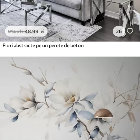
48
.99
lei
26
81
.65
lei
Flori abstracte pe un perete de beton