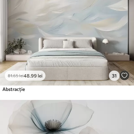
48
.99
lei
31
81
.65
lei
Abstracție