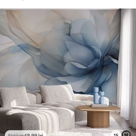
48
.99
lei
15
81
.65
lei