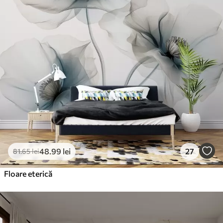
48
.99
lei
27
81
.65
lei
Floare eterică