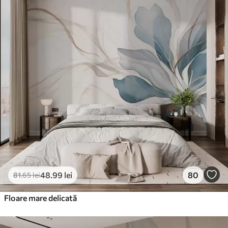
Standard
166
.65
99
.99
lei
/m²
Premium
220
.02
132
.01
lei
/m²
Vinil Premium
250
.00
150
.00
lei
/m²
Peel and Stick
300
.00
180
.00
lei
/m²
48
.99
lei
80
81
.65
lei
Floare mare delicată