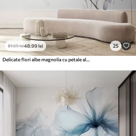
48
.99
lei
25
81
.65
lei
Delicate flori albe magnolia cu petale albastru moale pe un fundal de lumină acuarelă imitație minimalism