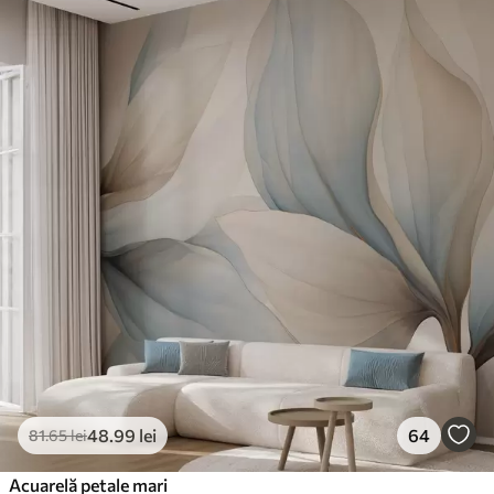
48
.99
lei
64
81
.65
lei
Acuarelă petale mari