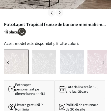
Fototapet Tropical frunze de banane minimalism
tendință nouă Nr. w08210
1
Îi place
Acest model este disponibil și în alte culori:
Fototapet
Gata de livrare în 1–3
personalizat pe
zile lucrătoare
dimensiunea dorită
Livrare gratuită în
Politică de returnare
România
de 30 de zile