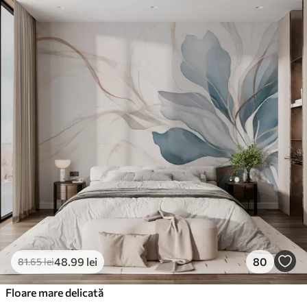
Standard
166
.65
99
.99
lei
/m²
Premium
220
.02
132
.01
lei
/m²
Vinil Premium
250
.00
150
.00
lei
/m²
Peel and Stick
300
.00
180
.00
lei
/m²
48
.99
lei
80
81
.65
lei
Floare mare delicată