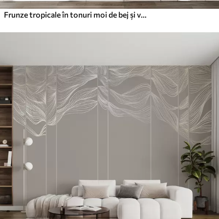
Frunze tropicale în tonuri moi de bej și verde, cu un efect de acuarelă și tranziții de culoare delicate