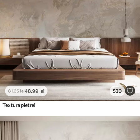
48
.99
lei
530
81
.65
lei
Textura pietrei