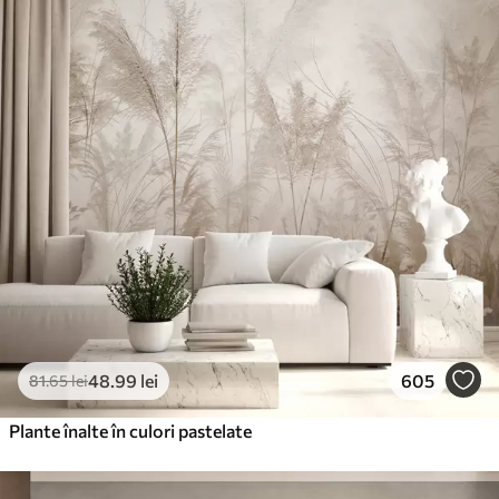
48
.99
lei
605
81
.65
lei
Plante înalte în culori pastelate