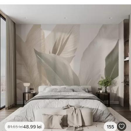
48
.99
lei
155
81
.65
lei