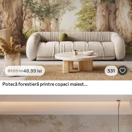
48
.99
lei
531
81
.65
lei
Potecă forestieră printre copaci maiestuoși, în stil acuarelă