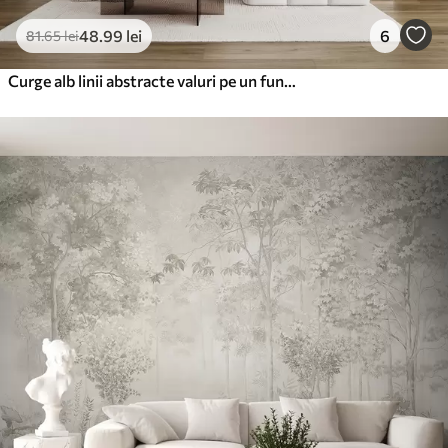
48
.99
lei
6
81
.65
lei
Curge alb linii abstracte valuri pe un fundal maro deschis