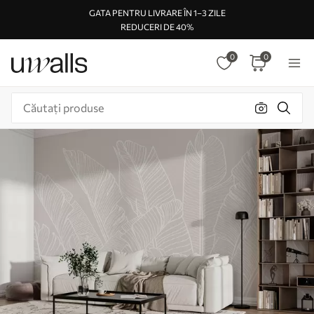
GATA PENTRU LIVRARE ÎN 1–3 ZILE
REDUCERI DE 40%
0
0