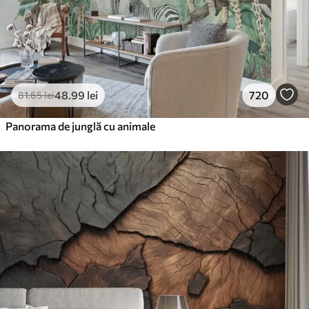
48
.99
lei
720
81
.65
lei
Panorama de junglă cu animale