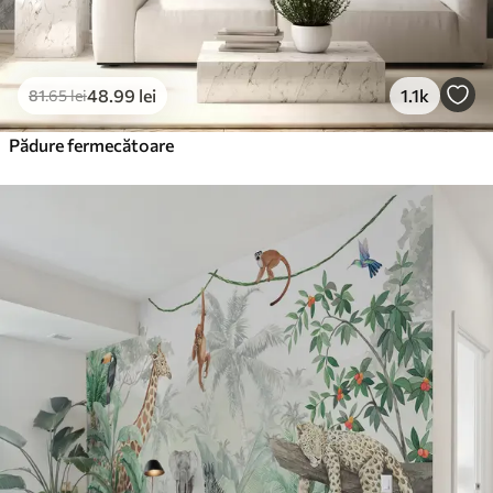
48
.99
lei
1.1k
81
.65
lei
Pădure fermecătoare