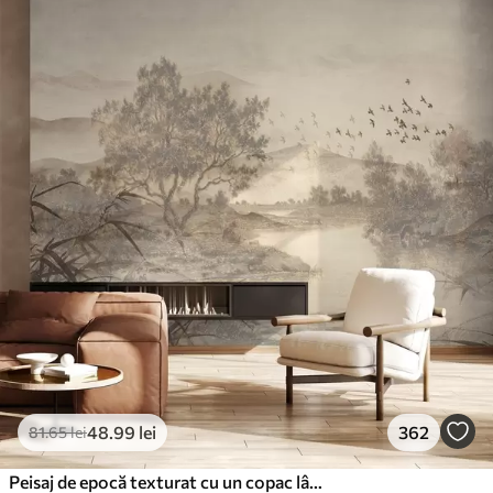
48
.99
lei
362
81
.65
lei
Peisaj de epocă texturat cu un copac lângă râu și un cer înnorat, arta naturii în tonuri sepia