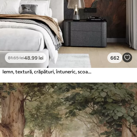
48
.99
lei
662
81
.65
lei
lemn, textură, crăpături, întuneric, scoarță, suprafață