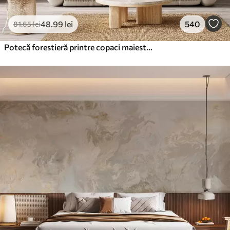
48
.99
lei
540
81
.65
lei
Potecă forestieră printre copaci maiestuoși, în stil acuarelă