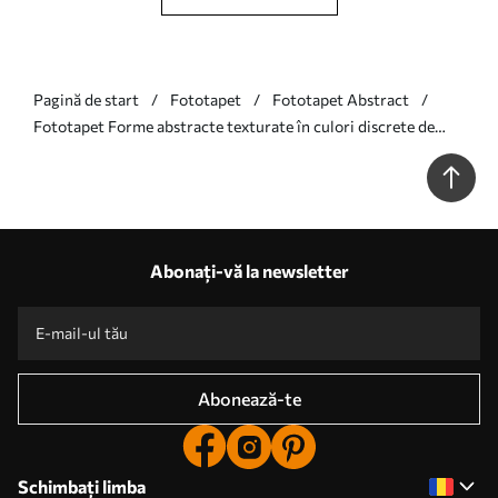
Pagină de start
Fototapet
Fototapet Abstract
Fototapet Forme abstracte texturate în culori discrete de
albastru și gri, cu margini moi și straturi suprapuse Nr.
w09642v1
Abonați-vă la newsletter
Abonează-te
Schimbați limba