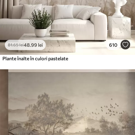
48
.99
lei
610
81
.65
lei
Plante înalte în culori pastelate