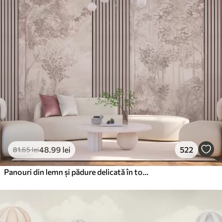
48
.99
lei
522
81
.65
lei
Panouri din lemn și pădure delicată în tonuri roz