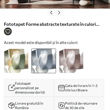
Fototapet Forme abstracte texturate în culori
discrete de albastru și gri, cu margini moi și straturi
suprapuse Nr. w09642v1
Acest model este disponibil și în alte culori:
Fototapet
Gata de livrare în 1–3
personalizat pe
zile lucrătoare
dimensiunea dorită
Livrare gratuită în
Politică de returnare
România
de 30 de zile