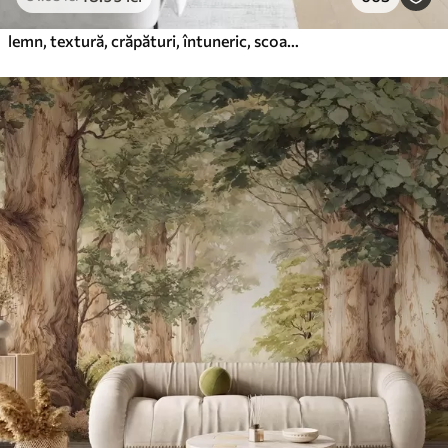
lemn, textură, crăpături, întuneric, scoarță, suprafață