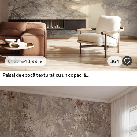
48
.99
lei
364
81
.65
lei
Peisaj de epocă texturat cu un copac lângă râu și un cer înnorat, arta naturii în tonuri sepia