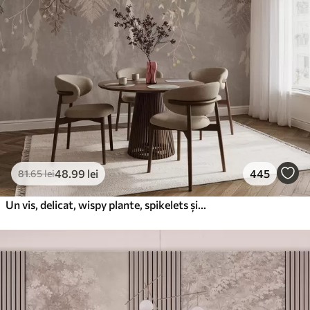
48
.99
lei
445
81
.65
lei
Un vis, delicat, wispy plante, spikelets și flori în culori pastelate maro pe un fundal cețos, texturat