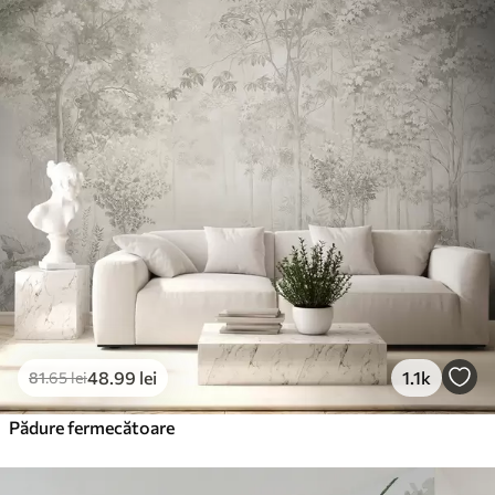
Standard
166
.65
99
.99
lei
/m²
Premium
220
.02
132
.01
lei
/m²
Vinil Premium
250
.00
150
.00
lei
/m²
Peel and Stick
300
.00
180
.00
lei
/m²
48
.99
lei
1.1k
81
.65
lei
Pădure fermecătoare