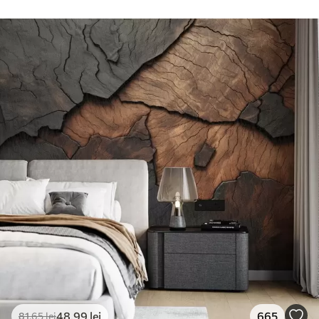
48
.99
lei
665
81
.65
lei