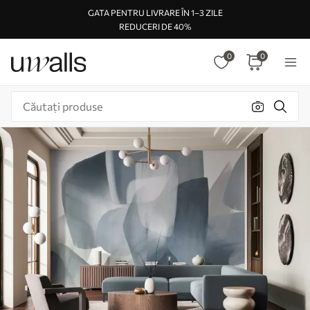
GATA PENTRU LIVRARE ÎN 1–3 ZILE
REDUCERI DE 40%
0
0