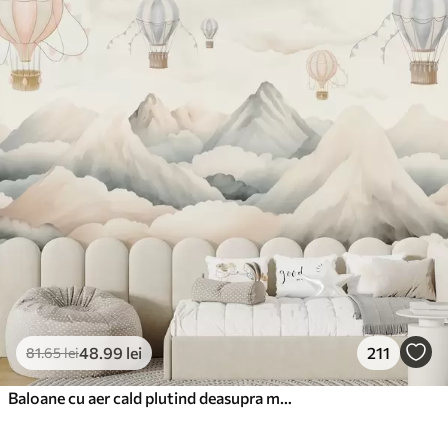
48
.99
lei
211
81
.65
lei
Baloane cu aer cald plutind deasupra munților în tonuri pastelate neutre și moi