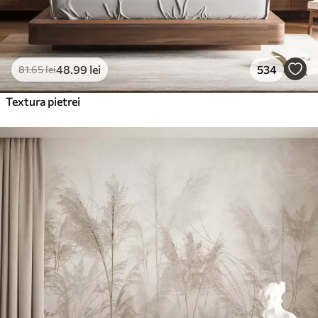
48
.99
lei
534
81
.65
lei
Textura pietrei