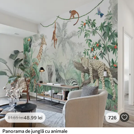
48
.99
lei
726
81
.65
lei
Panorama de junglă cu animale