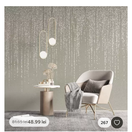
48
.99
lei
81
.65
lei
267