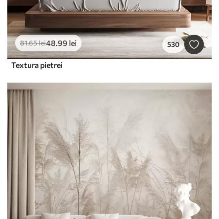
48
.99
lei
81
.65
lei
530
Textura pietrei