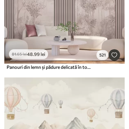
48
.99
lei
81
.65
lei
521
Panouri din lemn și pădure delicată în tonuri roz