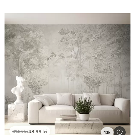
48
.99
lei
81
.65
lei
1.1k