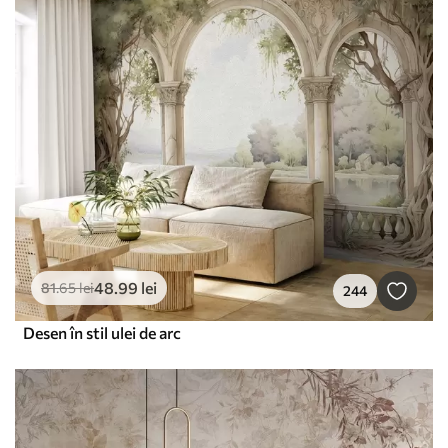
48
.99
lei
81
.65
lei
244
Desen în stil ulei de arc