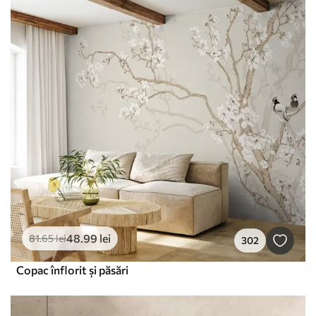
48
.99
lei
81
.65
lei
302
Copac înflorit și păsări