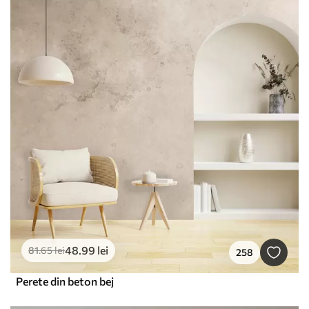
48
.99
lei
81
.65
lei
258
Perete din beton bej