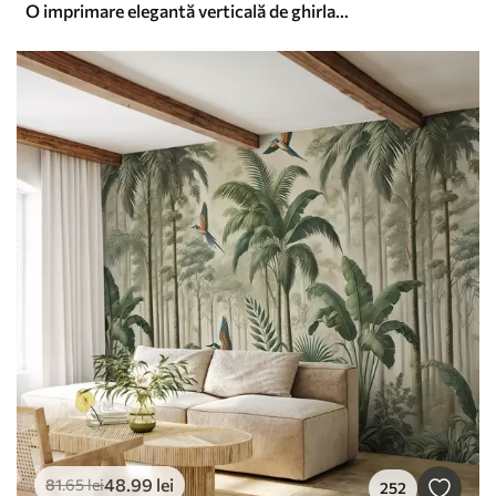
O imprimare elegantă verticală de ghirlandă punctată pe un fundal texturat bej, creând un sentiment de profunzime și mișcare
48
.99
lei
81
.65
lei
252