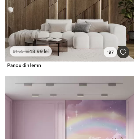
48
.99
lei
81
.65
lei
197
Panou din lemn