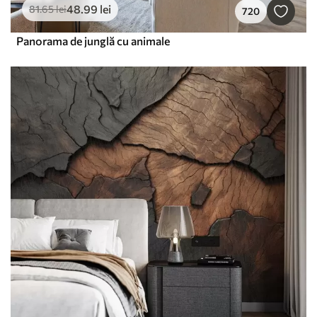
48
.99
lei
81
.65
lei
720
Panorama de junglă cu animale