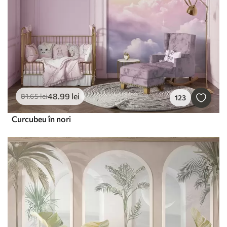
48
.99
lei
81
.65
lei
123
Curcubeu în nori