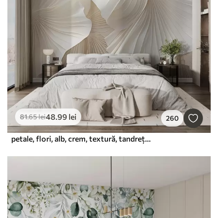
48
.99
lei
81
.65
lei
260
petale, flori, alb, crem, textură, tandrețe, decorativ