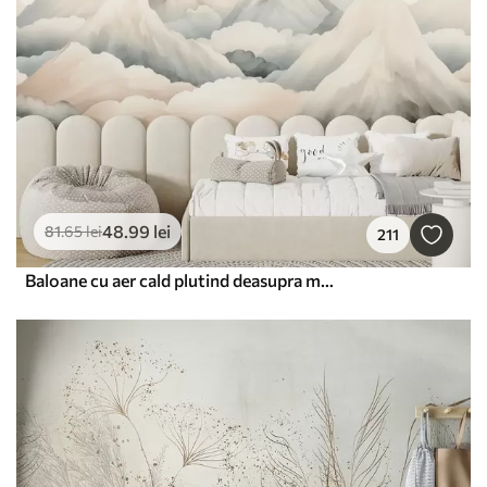
48
.99
lei
81
.65
lei
211
Baloane cu aer cald plutind deasupra munților în tonuri pastelate neutre și moi