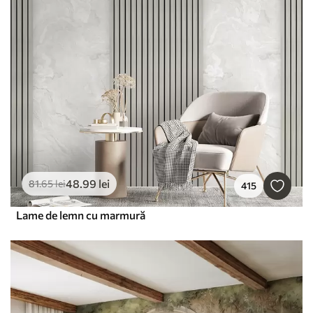
48
.99
lei
81
.65
lei
415
Lame de lemn cu marmură