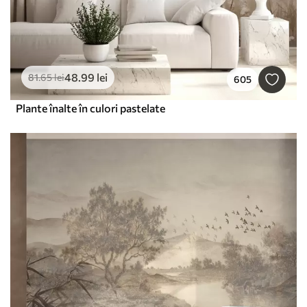
48
.99
lei
81
.65
lei
605
Plante înalte în culori pastelate