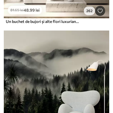
48
.99
lei
81
.65
lei
262
Un buchet de bujori și alte flori luxuriante, în culori pastelate, pe un fundal blând, neclar