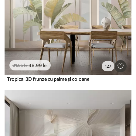
48
.99
lei
81
.65
lei
127
Tropical 3D frunze cu palme și coloane