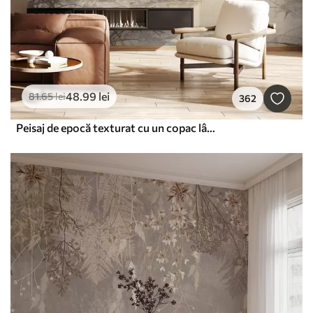
48
.99
lei
81
.65
lei
362
Peisaj de epocă texturat cu un copac lângă râu și un cer înnorat, arta naturii în tonuri sepia