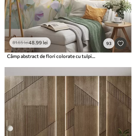
48
.99
lei
81
.65
lei
93
Câmp abstract de flori colorate cu tulpini lungi și frunze verzi, texturate, în culori pastelate, deschise