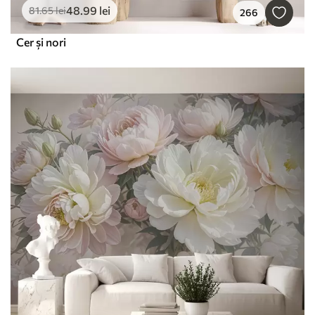
48
.99
lei
81
.65
lei
266
Cer și nori