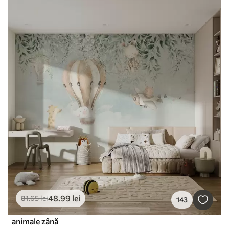
48
.99
lei
81
.65
lei
143
animale zână