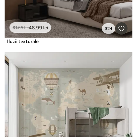
48
.99
lei
81
.65
lei
324
Iluzii texturale