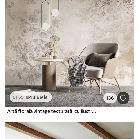
48
.99
lei
81
.65
lei
186
Artă florală vintage texturată, cu ilustrații delicate ale florilor și frunzelor din grădină, în stil desen, în tonuri pastelate delicate de bej și sepia