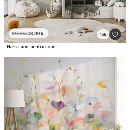
48
.99
lei
81
.65
lei
158
Harta lumii pentru copii