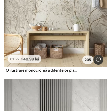
48
.99
lei
81
.65
lei
205
O ilustrare monocromă a diferitelor plante bej și spikelets cu linii delicate, wispy și texturi