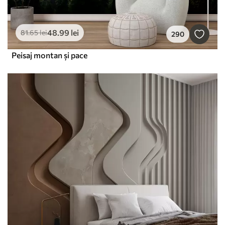
48
.99
lei
81
.65
lei
290
Peisaj montan și pace