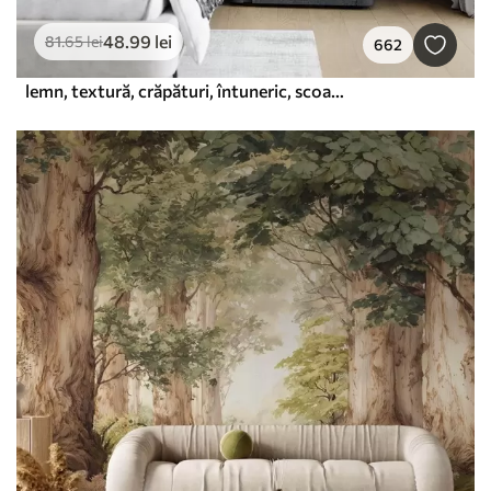
48
.99
lei
81
.65
lei
662
lemn, textură, crăpături, întuneric, scoarță, suprafață