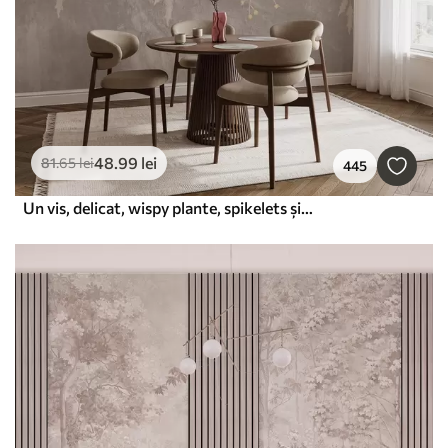
48
.99
lei
81
.65
lei
445
Un vis, delicat, wispy plante, spikelets și flori în culori pastelate maro pe un fundal cețos, texturat