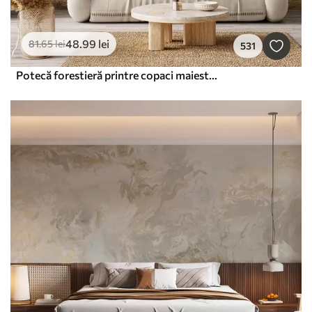
48
.99
lei
81
.65
lei
531
Potecă forestieră printre copaci maiestuoși, în stil acuarelă