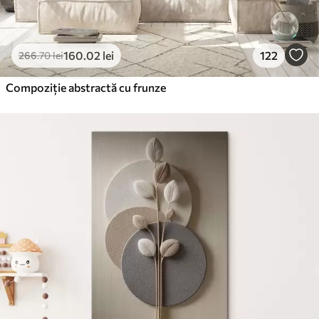
160
.02
lei
122
266
.70
lei
Compoziție abstractă cu frunze