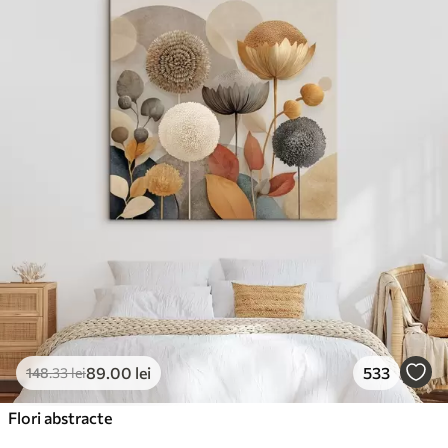
✓
Suprafață tip pânză
✓
Material ecologic
89
.00
lei
533
148
.33
lei
Flori abstracte