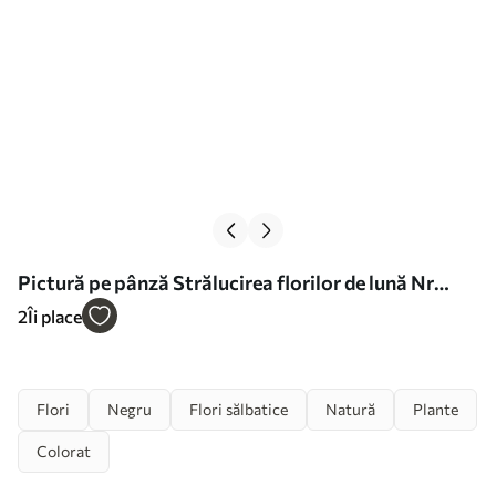
Pictură pe pânză Strălucirea florilor de lună Nr
s42298
2
Îi place
Flori
Negru
Flori sălbatice
Natură
Plante
Colorat