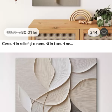
80
.01
lei
344
133
.35
lei
Cercuri în relief și o ramură în tonuri neutre calde