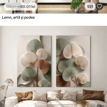
80
.01
lei
551
133
.35
lei
Lemn, artă și podea