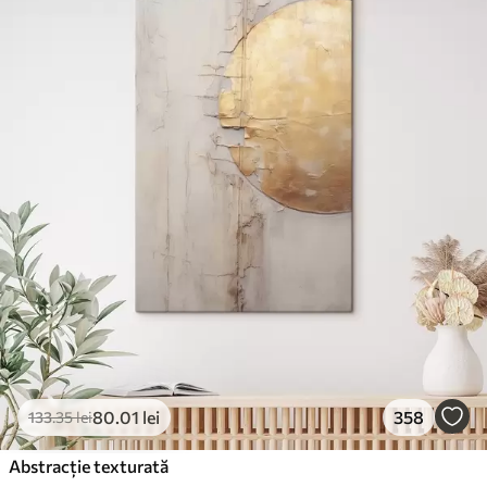
80
.01
lei
358
133
.35
lei
Abstracție texturată