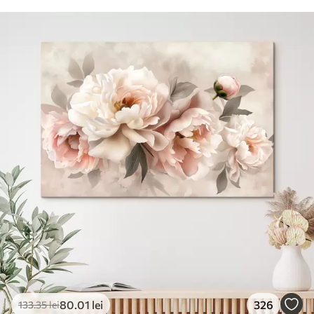
80
.01
lei
326
133
.35
lei