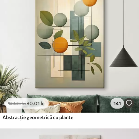
80
.01
lei
141
133
.35
lei
Abstracție geometrică cu plante