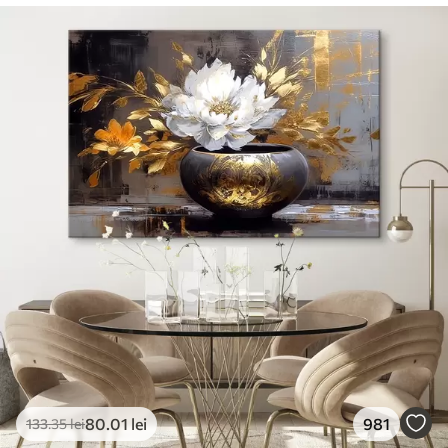
80
.01
lei
981
133
.35
lei