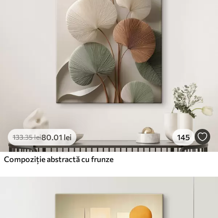
80
.01
lei
145
133
.35
lei
Compoziție abstractă cu frunze