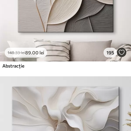
89
.00
lei
195
148
.33
lei
Abstracție