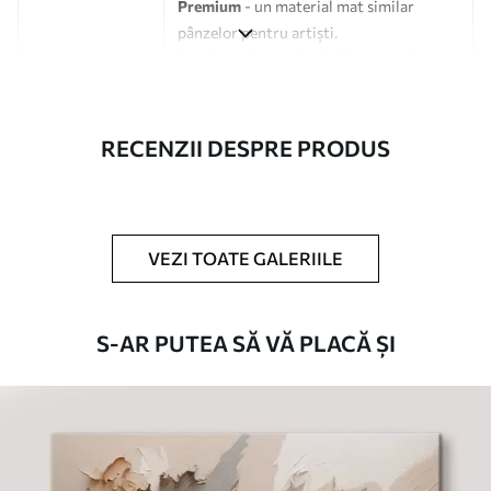
Premium
- un material mat similar
pânzelor pentru artiști.
Eco-Premium
- pânză de înaltă calitate
fabricată din bumbac 100%.
Autor
UWALLS
RECENZII DESPRE PRODUS
Numărul
s42298
articolului
VEZI TOATE GALERIILE
În plus
Puteți adăuga un strat de lac.
Materiale disponibile
S-AR PUTEA SĂ VĂ PLACĂ ȘI
Standard
De La
80
.01
lei
✓
Culori vii și intense
✓
Rezistent la decolorare