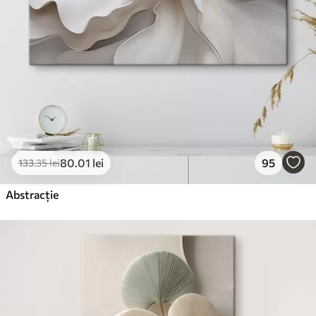
80
.01
lei
95
133
.35
lei
Abstracție