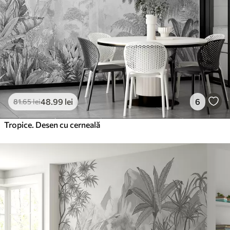
48
.99
lei
6
81
.65
lei
Tropice. Desen cu cerneală