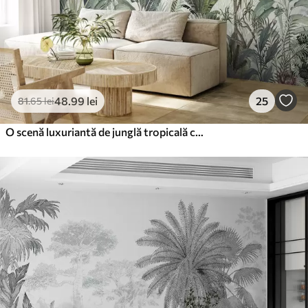
48
.99
lei
25
81
.65
lei
O scenă luxuriantă de junglă tropicală cu diferiți palmieri, frunze mari și flori colorate în prim plan