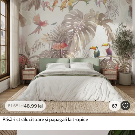
48
.99
lei
67
81
.65
lei
Păsări strălucitoare și papagali la tropice