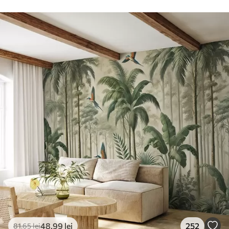
48
.99
lei
252
81
.65
lei