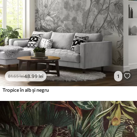
48
.99
lei
1
81
.65
lei
Tropice în alb și negru