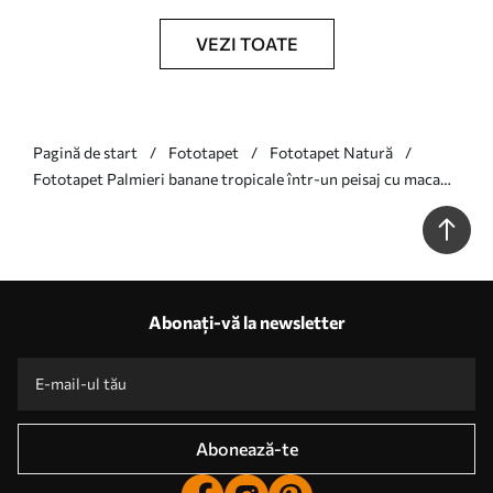
VEZI TOATE
Pagină de start
Fototapet
Fototapet Natură
Fototapet Palmieri banane tropicale într-un peisaj cu macaws
și fluturi în stil vintage Nr. u95371
Abonați-vă la newsletter
Abonează-te