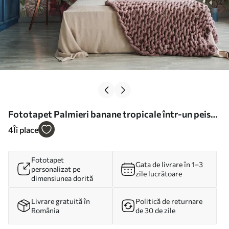
Fototapet Palmieri banane tropicale într-un peisaj
cu macaws și fluturi în stil vintage Nr. u95371
4
Îi place
Fototapet
Gata de livrare în 1–3
personalizat pe
zile lucrătoare
dimensiunea dorită
Livrare gratuită în
Politică de returnare
România
de 30 de zile