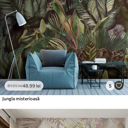
48
.99
lei
5
81
.65
lei
Jungla misterioasă