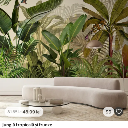
Materiale disponibile
Standard
166
.65
99
.99
lei
/m²
Premium
220
.02
132
.01
lei
/m²
Vinil Premium
250
.00
150
.00
lei
/m²
Peel and Stick
300
.00
180
.00
lei
/m²
48
.99
lei
99
81
.65
lei
Junglă tropicală și frunze