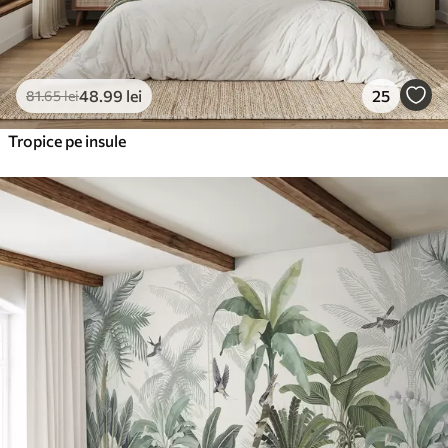
48
.99
lei
25
81
.65
lei
Tropice pe insule