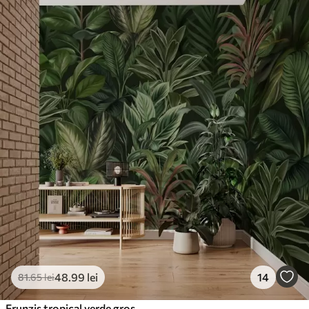
48
.99
lei
14
81
.65
lei
Frunziș tropical verde gros