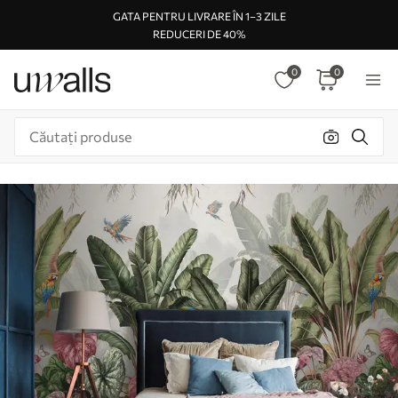
GATA PENTRU LIVRARE ÎN 1–3 ZILE
REDUCERI DE 40%
0
0