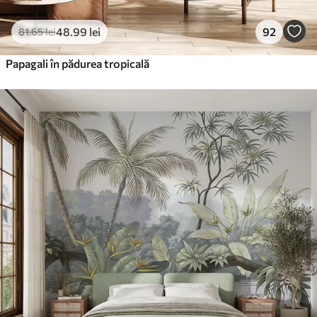
48
.99
lei
92
81
.65
lei
Papagali în pădurea tropicală