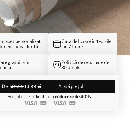
otapet personalizat
Gata de livrare în 1–3 zile
dimensiunea dorită
lucrătoare
rare gratuită în
Politică de returnare de
mânia
30 de zile
de la
81
.65
48
.99
lei
Arată prețul
Prețul este indicat cu o
reducere de 40%
.