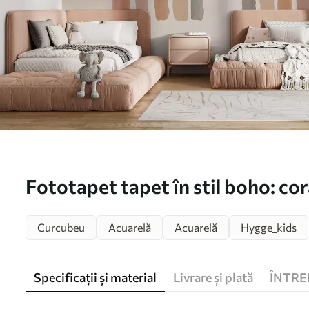
Fototapet tapet în stil boho: cora
curcubeu. Pastel curcubeu peret
Curcubeu
Acuarelă
Acuarelă
Hygge_kids
Specificații și material
Livrare și plată
ÎNTRE