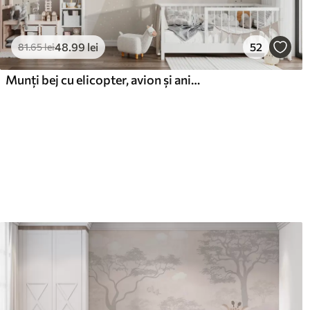
48
.99
lei
52
81
.65
lei
Munți bej cu elicopter, avion și animale