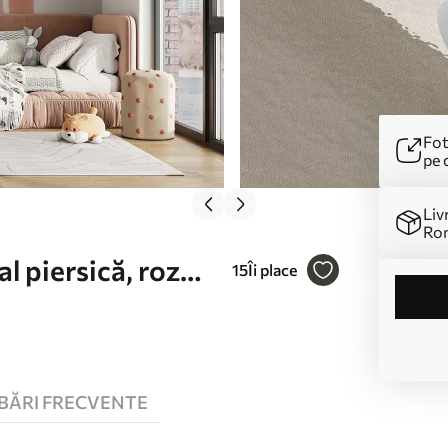
Fot
pe 
Liv
Ro
l piersică, roz
15
Îi place
e roz Nr. u93566
BĂRI FRECVENTE