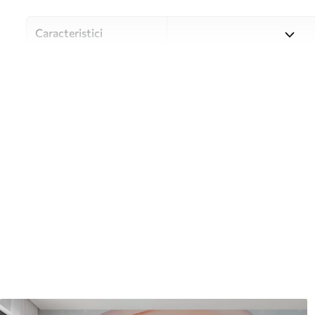
Caracteristici
Material
Alegeți din trei materiale de
și bugete diferite. Mai multe
timpul procesului de persona
Autor
Studioul de design Uwalls
Numărul articolului
u93566
Producție
Tipărit la comandă și livrat 
Suplimentar
Disponibil cu strat de lac și
Curățare
Se poate curăța ușor cu un b
poate fi curățat cu apă.