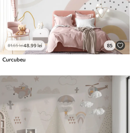
48
.99
lei
85
81
.65
lei
Curcubeu