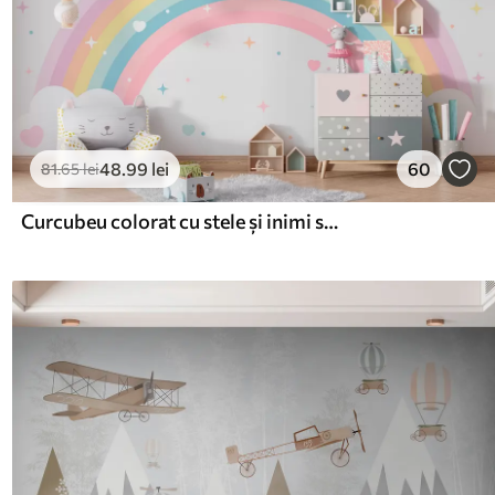
48
.99
lei
60
81
.65
lei
Curcubeu colorat cu stele și inimi stil scandinav