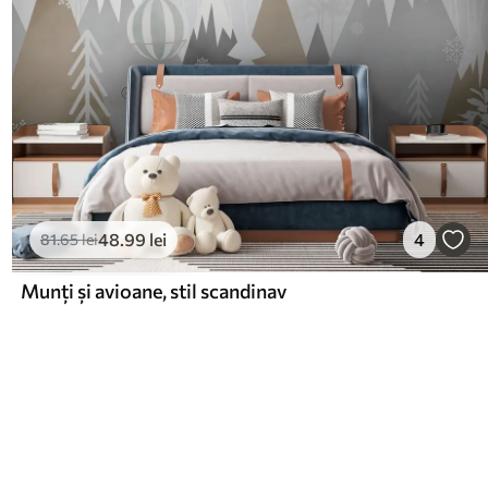
48
.99
lei
4
81
.65
lei
Munți și avioane, stil scandinav