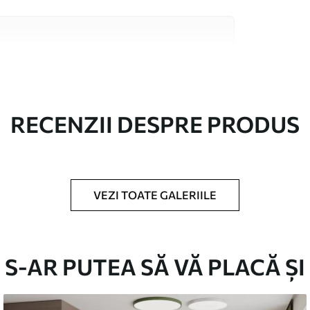
 înaltă calitate, fiecare potrivit pentru camere
 informații sunt disponibile mai jos sau în
lizare.
RECENZII DESPRE PRODUS
VEZI TOATE GALERIILE
în role de până la 50 cm lățime.
/sau adeziv pentru tapet.
S-AR PUTEA SĂ VĂ PLACĂ ȘI
urete moale. Fototapetul cu strat de lac