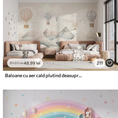
48
.99
lei
211
81
.65
lei
Baloane cu aer cald plutind deasupra munților în tonuri pastelate neutre și moi