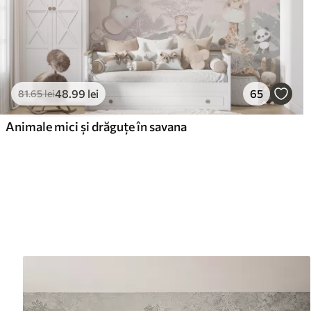
48
.99
lei
65
81
.65
lei
Animale mici și drăguțe în savana