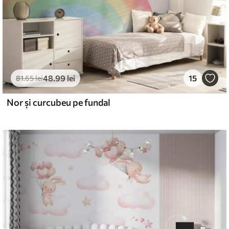
48
.99
lei
15
81
.65
lei
Nor și curcubeu pe fundal