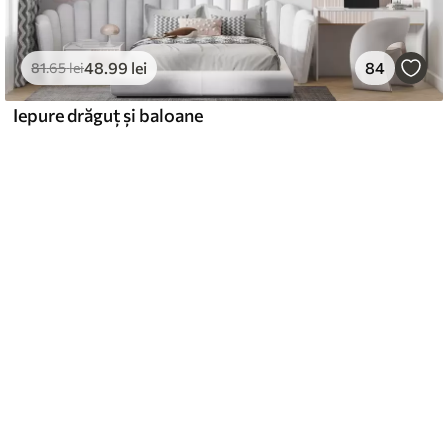
48
.99
lei
84
81
.65
lei
Iepure drăguț și baloane