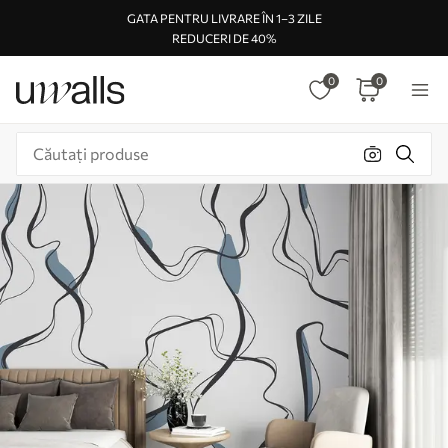
GATA PENTRU LIVRARE ÎN 1–3 ZILE
REDUCERI DE 40%
0
0