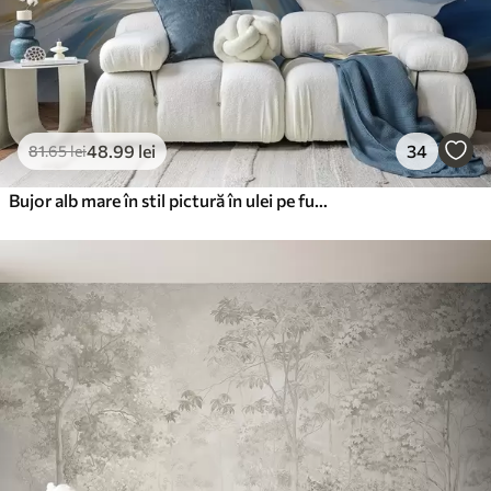
48
.99
lei
34
81
.65
lei
Bujor alb mare în stil pictură în ulei pe fundal albastru-galben