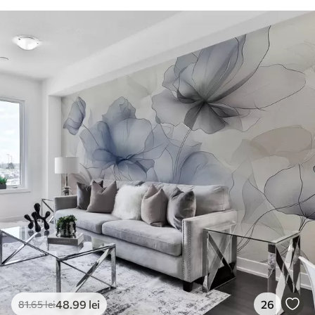
48
.99
lei
26
81
.65
lei