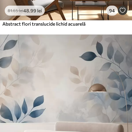
48
.99
lei
94
81
.65
lei
Abstract flori translucide lichid acuarelă