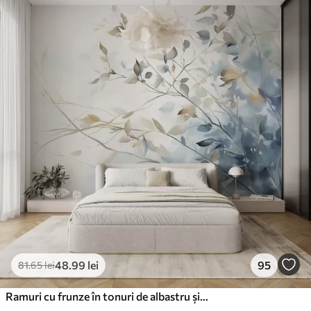
Standard
166
.65
99
.99
lei
/m²
Premium
220
.02
132
.01
lei
/m²
Vinil Premium
250
.00
150
.00
lei
/m²
Peel and Stick
300
.00
180
.00
lei
/m²
48
.99
lei
95
81
.65
lei
Ramuri cu frunze în tonuri de albastru și maro, fundal deschis, moale și delicat, stil acuarelă