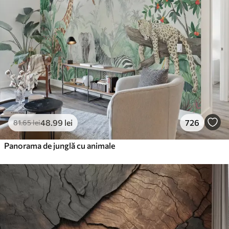
48
.99
lei
726
81
.65
lei
Panorama de junglă cu animale