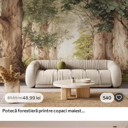
48
.99
lei
540
81
.65
lei
Potecă forestieră printre copaci maiestuoși, în stil acuarelă