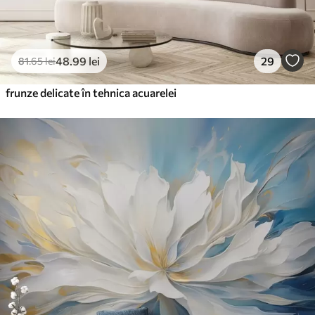
48
.99
lei
29
81
.65
lei
frunze delicate în tehnica acuarelei