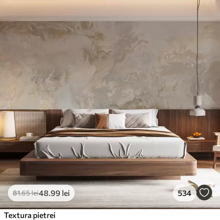
48
.99
lei
534
81
.65
lei
Textura pietrei