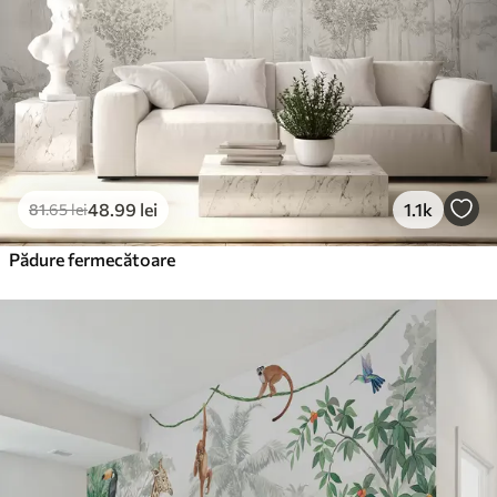
48
.99
lei
1.1k
81
.65
lei
Pădure fermecătoare