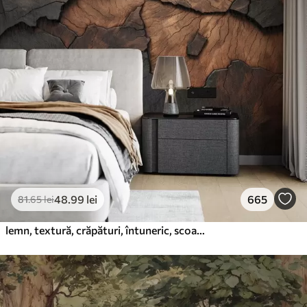
48
.99
lei
665
81
.65
lei
lemn, textură, crăpături, întuneric, scoarță, suprafață