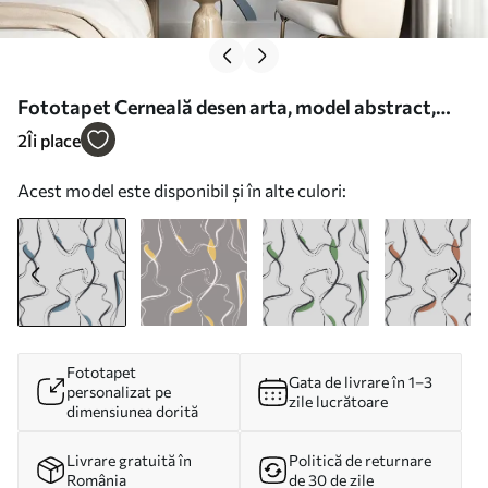
Fototapet Cerneală desen arta, model abstract,
linii geometrice, gri și albastru Nr. u99659
2
Îi place
Acest model este disponibil și în alte culori:
Fototapet
Gata de livrare în 1–3
personalizat pe
zile lucrătoare
dimensiunea dorită
Livrare gratuită în
Politică de returnare
România
de 30 de zile