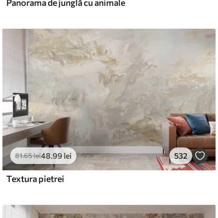
Panorama de junglă cu animale
48
.99
lei
532
81
.65
lei
Textura pietrei