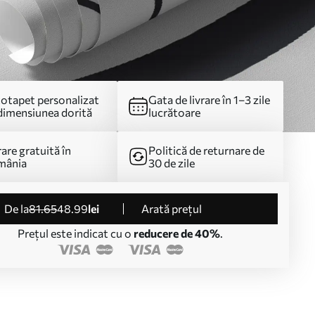
otapet personalizat
Gata de livrare în 1–3 zile
dimensiunea dorită
lucrătoare
rare gratuită în
Politică de returnare de
mânia
30 de zile
de la
81
.65
48
.99
lei
Arată prețul
Prețul este indicat cu o
reducere de 40%
.