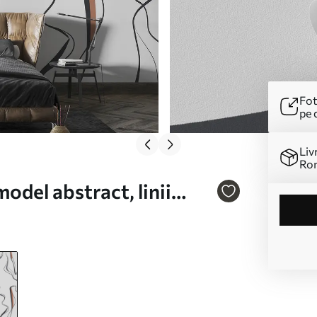
Fot
pe 
Liv
Ro
odel abstract, linii
. u99659v3