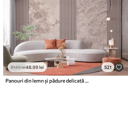
48
.99
lei
521
81
.65
lei
Panouri din lemn și pădure delicată în tonuri roz