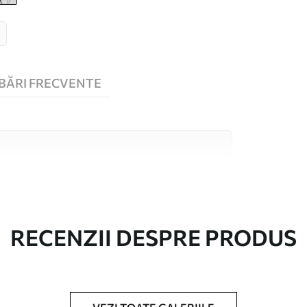
BĂRI FRECVENTE
 înaltă calitate, fiecare potrivit pentru camere
 informații sunt disponibile mai jos sau în
lizare.
RECENZII DESPRE PRODUS