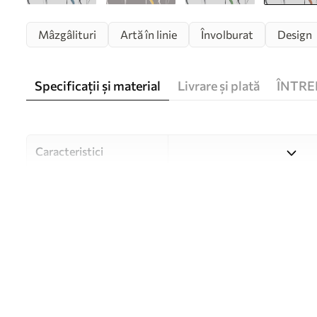
Mâzgâlituri
Artă în linie
Învolburat
Design
Specificații și material
Livrare și plată
ÎNTRE
Caracteristici
Material
Alegeți din trei materiale de
și bugete diferite. Mai multe
timpul procesului de persona
Autor
Studioul de design Uwalls
Numărul articolului
u99659v3