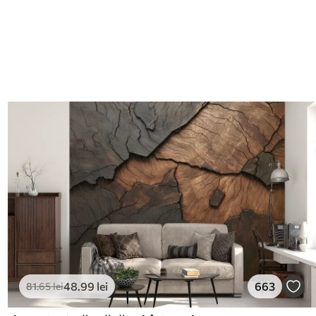
48
.99
lei
663
81
.65
lei