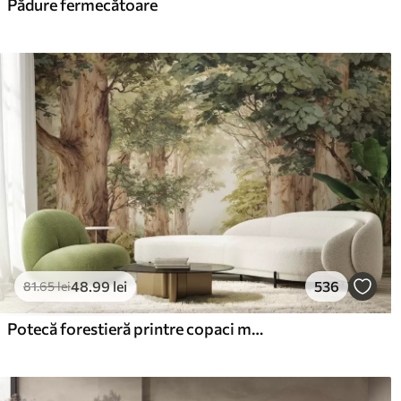
Pădure fermecătoare
48
.99
lei
536
81
.65
lei
Potecă forestieră printre copaci maiestuoși, în stil acuarelă