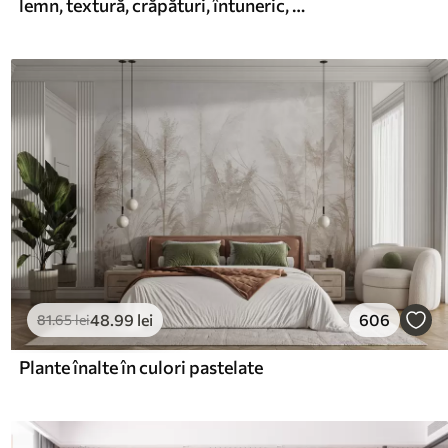
lemn, textură, crăpături, întuneric, scoarță, suprafață
48
.99
lei
606
81
.65
lei
Plante înalte în culori pastelate