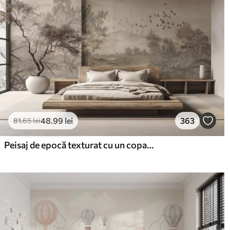
48
.99
lei
363
81
.65
lei
Peisaj de epocă texturat cu un copac lângă râu și un cer înnorat, arta naturii în tonuri sepia