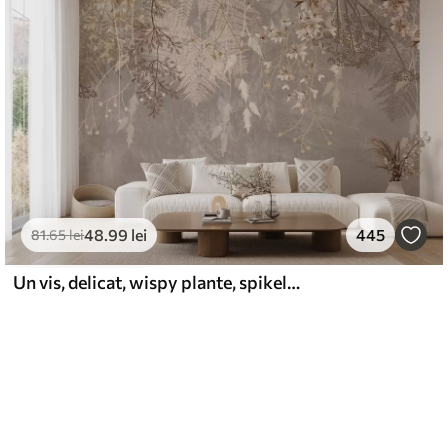
48
.99
lei
445
81
.65
lei
Un vis, delicat, wispy plante, spikelets și flori în culori pastelate maro pe un fundal cețos, texturat