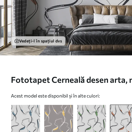
Vedeți-l în spațiul dvs
Fototapet Cerneală desen arta, m
geometrice, gri și portocaliu Nr
Acest model este disponibil și în alte culori: