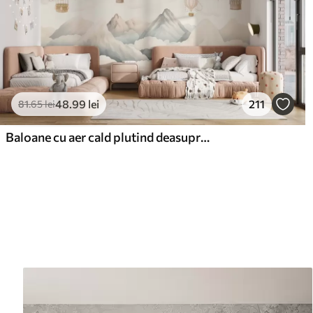
48
.99
lei
211
81
.65
lei
Baloane cu aer cald plutind deasupra munților în tonuri pastelate neutre și moi