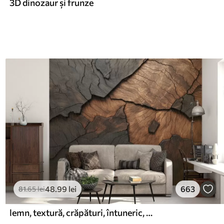
3D dinozaur și frunze
48
.99
lei
663
81
.65
lei
lemn, textură, crăpături, întuneric, scoarță, suprafață