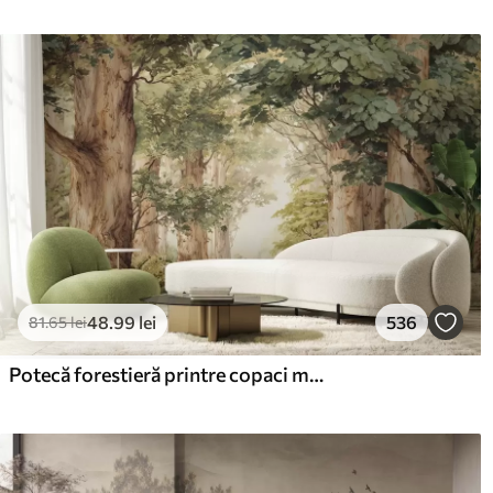
48
.99
lei
536
81
.65
lei
Potecă forestieră printre copaci maiestuoși, în stil acuarelă