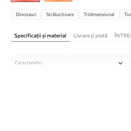
Dinozauri
Strălucitoare
Tridimensional
Tu
Specificații și material
Livrare și plată
ÎNTRE
Caracteristici
Material
Alegeți din trei materiale de
și bugete diferite. Mai multe
timpul procesului de persona
Autor
Studioul de design Uwalls
Numărul articolului
w01333