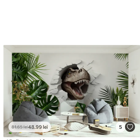
48
.99
lei
5
81
.65
lei