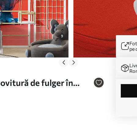
Fot
pe 
Liv
Ro
ovitură de fulger în
333