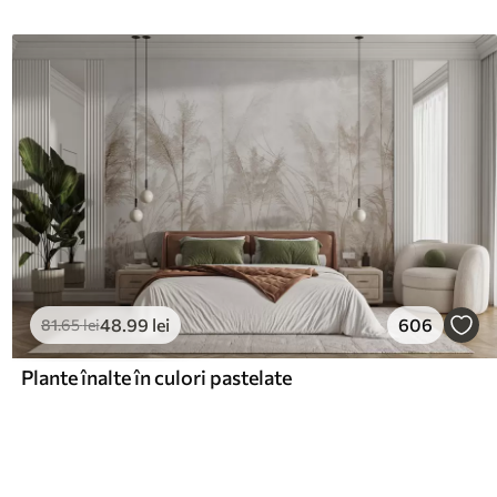
48
.99
lei
606
81
.65
lei
Plante înalte în culori pastelate