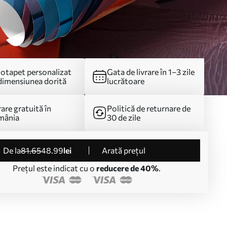
otapet personalizat
Gata de livrare în 1–3 zile
dimensiunea dorită
lucrătoare
rare gratuită în
Politică de returnare de
mânia
30 de zile
de la
81
.65
48
.99
lei
Arată prețul
Prețul este indicat cu o
reducere de 40%
.