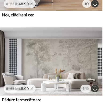
48
.99
lei
10
81
.65
lei
Nor, clădire și cer
48
.99
lei
1.1k
81
.65
lei
Pădure fermecătoare