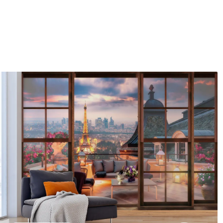
Producție
Tipărit la comandă și livrat 
Suplimentar
Disponibil cu strat de lac și
Curățare
Se poate curăța ușor cu un b
poate fi curățat cu apă.
Metodă de aplicare
Aplicare fără cusături
Materiale disponibile
Standard
Pr
166
.65
220
99
.99
lei
/m²
Vinil Premium
Pee
250
.00
30
150
.00
lei
/m²