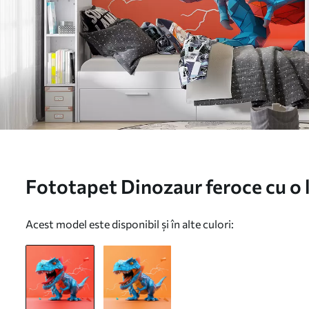
Fototapet Dinozaur feroce cu o l
culorile roșu și albastru Nr. w01
Acest model este disponibil și în alte culori: