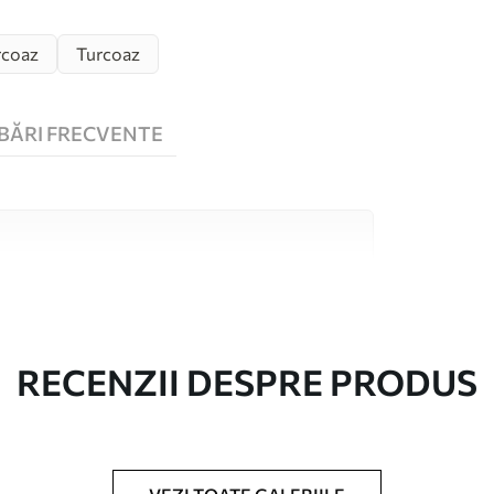
rcoaz
Turcoaz
BĂRI FRECVENTE
 înaltă calitate, fiecare potrivit pentru camere
 informații sunt disponibile mai jos sau în
lizare.
RECENZII DESPRE PRODUS