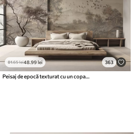
48
.99
lei
363
81
.65
lei
Peisaj de epocă texturat cu un copac lângă râu și un cer înnorat, arta naturii în tonuri sepia