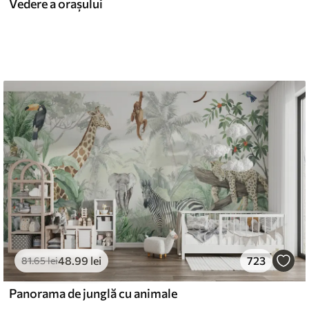
Vedere a orașului
48
.99
lei
723
81
.65
lei
Panorama de junglă cu animale