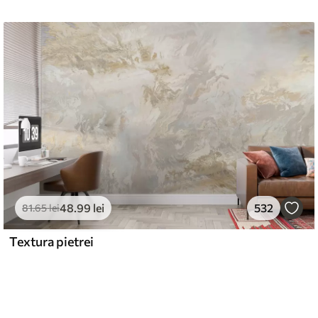
48
.99
lei
532
81
.65
lei
Textura pietrei