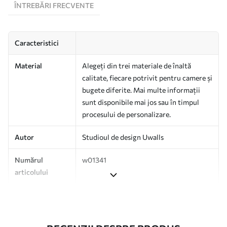
ÎNTREBĂRI FRECVENTE
Caracteristici
Material
Alegeți din trei materiale de înaltă
calitate, fiecare potrivit pentru camere și
bugete diferite. Mai multe informații
sunt disponibile mai jos sau în timpul
procesului de personalizare.
Autor
Studioul de design Uwalls
Numărul
w01341
articolului
Producție
Tipărit la comandă și livrat în role de
până la 50 cm lățime.