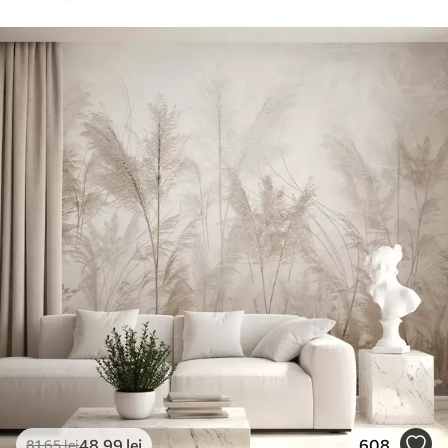
48
.99
lei
608
81
.65
lei