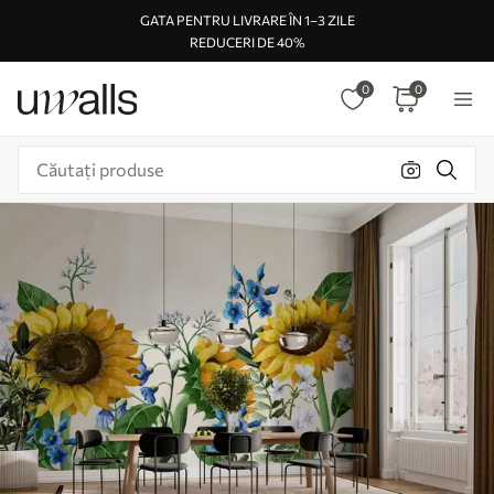
GATA PENTRU LIVRARE ÎN 1–3 ZILE
REDUCERI DE 40%
0
0