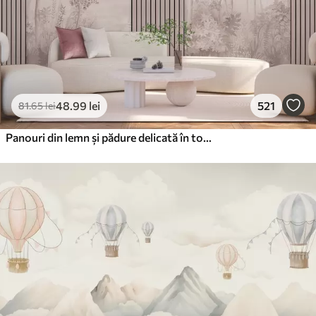
48
.99
lei
521
81
.65
lei
Panouri din lemn și pădure delicată în tonuri roz