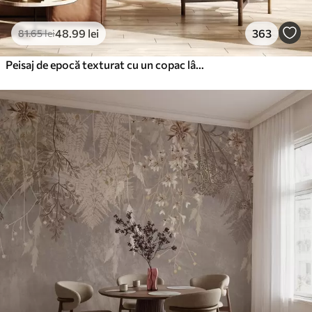
48
.99
lei
363
81
.65
lei
Peisaj de epocă texturat cu un copac lângă râu și un cer înnorat, arta naturii în tonuri sepia