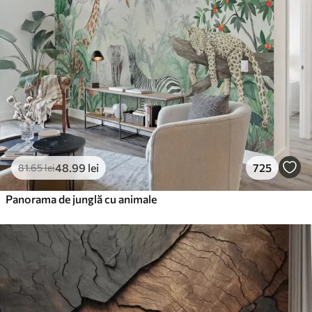
48
.99
lei
725
81
.65
lei
Panorama de junglă cu animale