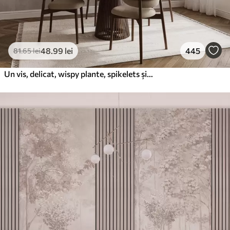
48
.99
lei
445
81
.65
lei
Un vis, delicat, wispy plante, spikelets și flori în culori pastelate maro pe un fundal cețos, texturat