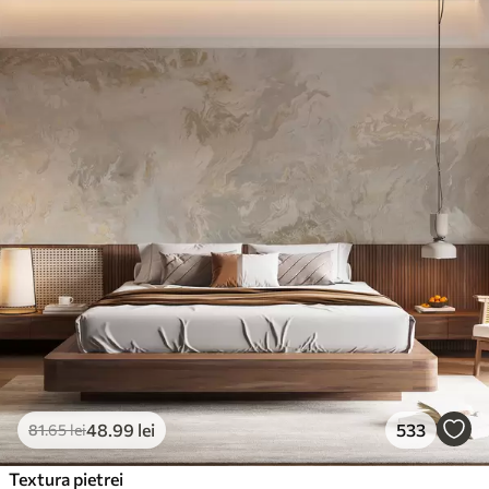
48
.99
lei
533
81
.65
lei
Textura pietrei