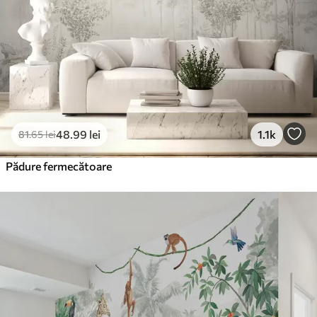
Vinil Premium
250
.00
150
.00
lei
/m²
Peel and Stick
300
.00
180
.00
lei
/m²
48
.99
lei
1.1k
81
.65
lei
Pădure fermecătoare