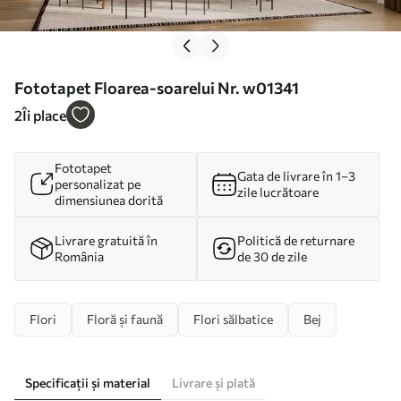
Fototapet Floarea-soarelui Nr. w01341
2
Îi place
Fototapet
Gata de livrare în 1–3
personalizat pe
zile lucrătoare
dimensiunea dorită
Livrare gratuită în
Politică de returnare
România
de 30 de zile
Flori
Floră și faună
Flori sălbatice
Bej
Specificații și material
Livrare și plată