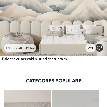
48
.99
lei
211
81
.65
lei
Baloane cu aer cald plutind deasupra munților în tonuri pastelate neutre și moi
CATEGORES POPULARE