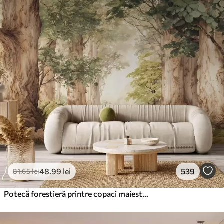
48
.99
lei
539
81
.65
lei
Potecă forestieră printre copaci maiestuoși, în stil acuarelă