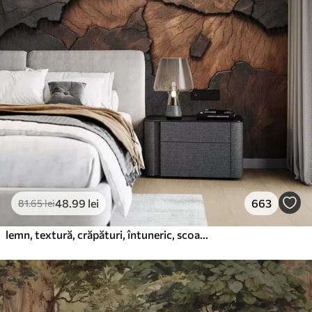
48
.99
lei
663
81
.65
lei
lemn, textură, crăpături, întuneric, scoarță, suprafață