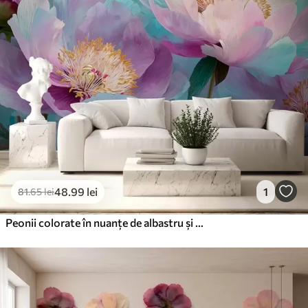
48
.99
lei
1
81
.65
lei
Peonii colorate în nuanțe de albastru și violet