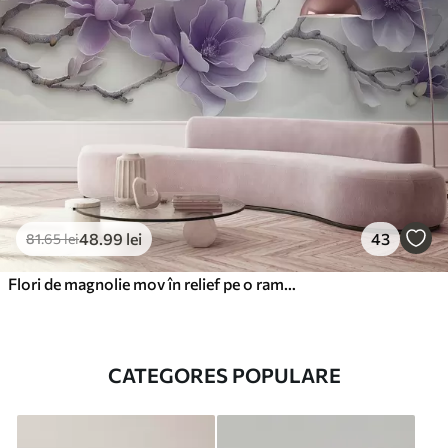
48
.99
lei
43
81
.65
lei
Flori de magnolie mov în relief pe o ramură grațioasă
CATEGORES POPULARE