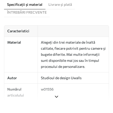
Specificații și material
Livrare și plată
ÎNTREBĂRI FRECVENTE
Caracteristici
Material
Alegeți din trei materiale de înaltă
calitate, fiecare potrivit pentru camere și
bugete diferite. Mai multe informații
sunt disponibile mai jos sau în timpul
procesului de personalizare.
Autor
Studioul de design Uwalls
Numărul
w01556
articolului
Producție
Tipărit la comandă și livrat în role de
până la 50 cm lățime.