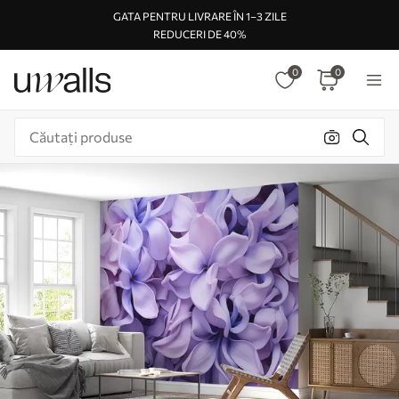
GATA PENTRU LIVRARE ÎN 1–3 ZILE
REDUCERI DE 40%
0
0