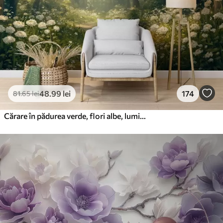
48
.99
lei
174
81
.65
lei
Cărare în pădurea verde, flori albe, lumina soarelui, desen în stil acrilic