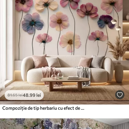
48
.99
lei
81
.65
lei
Compoziție de tip herbariu cu efect de flori presate și textură 3D