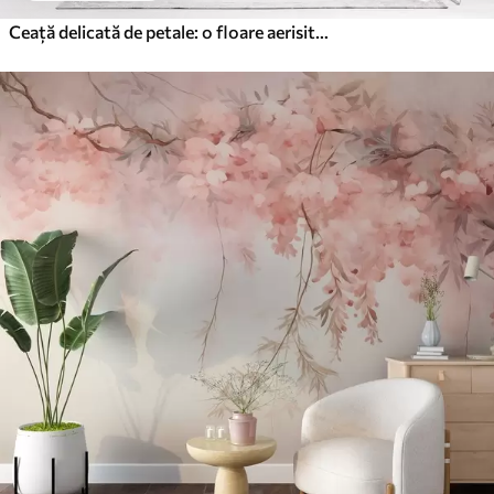
Ceață delicată de petale: o floare aerisită într-o ceață pastelată de liliac