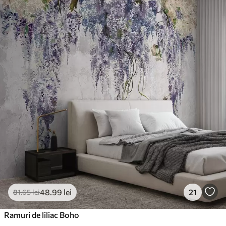
48
.99
lei
21
81
.65
lei
Ramuri de liliac Boho