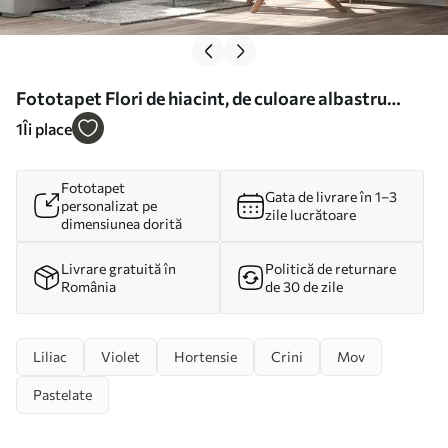
Fototapet Flori de hiacint, de culoare albastru
purpuriu Nr. w01556
1
Îi place
Fototapet
Gata de livrare în 1–3
personalizat pe
zile lucrătoare
dimensiunea dorită
Livrare gratuită în
Politică de returnare
România
de 30 de zile
Liliac
Violet
Hortensie
Crini
Mov
Pastelate