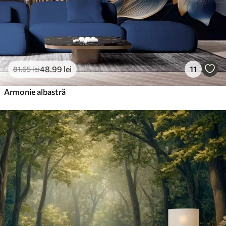
48
.99
lei
11
81
.65
lei
Armonie albastră