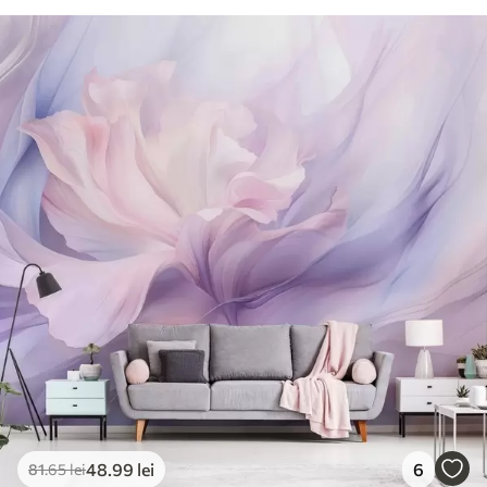
48
.99
lei
6
81
.65
lei