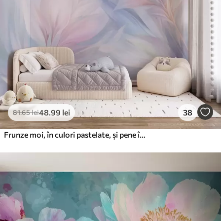
220
.02
132
.01
lei
/m²
Vinil Premium
250
.00
150
.00
lei
/m²
Peel and Stick
300
.00
180
.00
lei
/m²
48
.99
lei
38
81
.65
lei
Frunze moi, în culori pastelate, și pene în nuanțe de roz, albastru și galben, imprimeu abstract și texturat