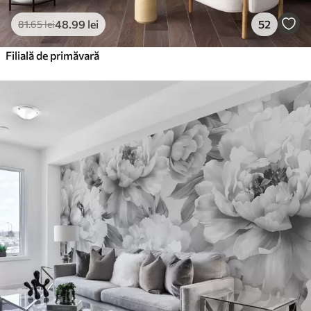
48
.99
lei
52
81
.65
lei
Filială de primăvară