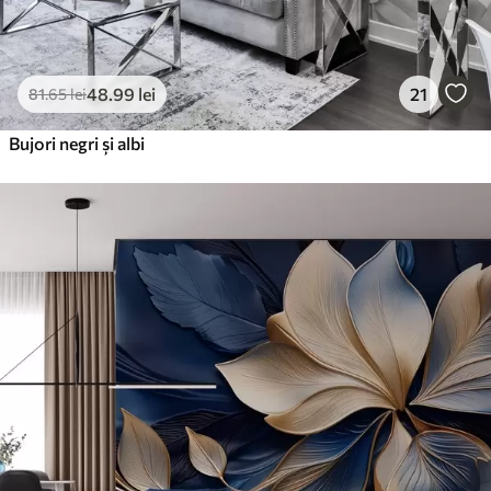
48
.99
lei
21
81
.65
lei
Bujori negri și albi