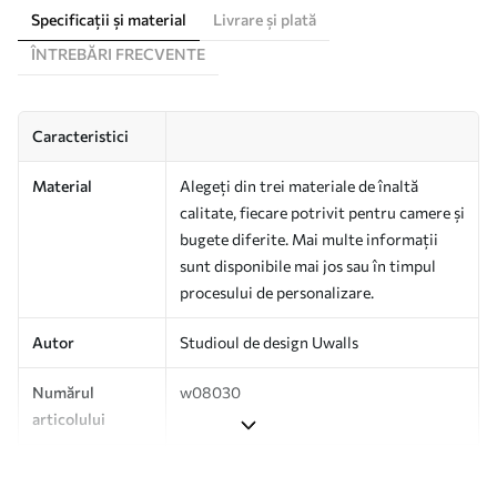
Specificații și material
Livrare și plată
ÎNTREBĂRI FRECVENTE
Caracteristici
Material
Alegeți din trei materiale de înaltă
calitate, fiecare potrivit pentru camere și
bugete diferite. Mai multe informații
sunt disponibile mai jos sau în timpul
procesului de personalizare.
Autor
Studioul de design Uwalls
Numărul
w08030
articolului
Producție
Tipărit la comandă și livrat în role de
până la 50 cm lățime.