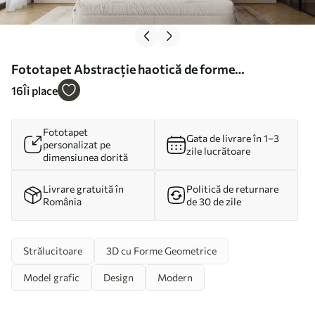
Fototapet Abstracție haotică de forme
geometrice, roz, albastru, galben Nr. w08030
16
Îi place
Fototapet
Gata de livrare în 1–3
personalizat pe
zile lucrătoare
dimensiunea dorită
Livrare gratuită în
Politică de returnare
România
de 30 de zile
Strălucitoare
3D cu Forme Geometrice
Model grafic
Design
Modern