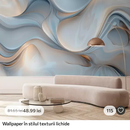
48
.99
lei
115
81
.65
lei
Wallpaper în stilul texturii lichide