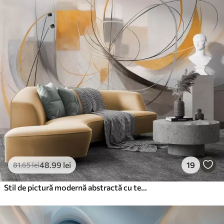
48
.99
lei
19
81
.65
lei
Stil de pictură modernă abstractă cu textură, linii curbe și forme geometrice în nuanțe de gri, alb și portocaliu