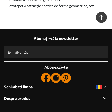
Fototapet Abstracție haotică de forme geometrice, roz,
albastru, galben Nr. w08030
Abonați-vă la newsletter
Abonează-te
Schimbați limba
Despre produs