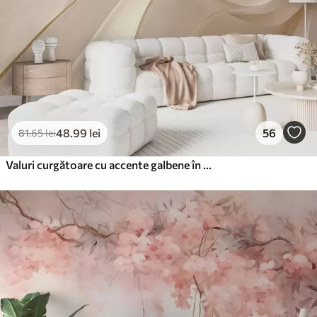
48
.99
lei
56
81
.65
lei
Valuri curgătoare cu accente galbene în lumină cremoasă