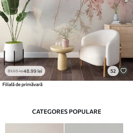
48
.99
lei
52
81
.65
lei
Filială de primăvară
CATEGORES POPULARE