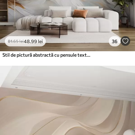
48
.99
lei
36
81
.65
lei
Stil de pictură abstractă cu pensule texturate în alb, galben și gri, pe un fundal moale și deschis