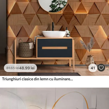
48
.99
lei
41
81
.65
lei
Triunghiuri clasice din lemn cu iluminare 3D