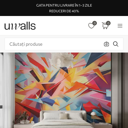
GATA PENTRU LIVRARE ÎN 1–3 ZILE
REDUCERI DE 40%
0
0