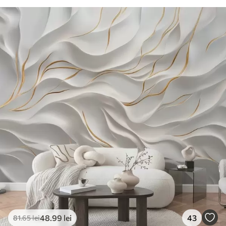
48
.99
lei
43
81
.65
lei