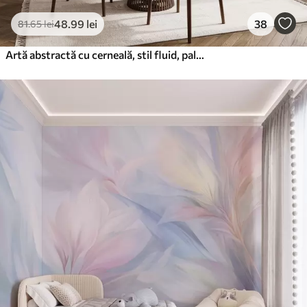
48
.99
lei
38
81
.65
lei
Artă abstractă cu cerneală, stil fluid, paletă de culori bej