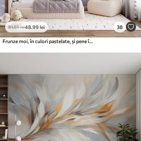
48
.99
lei
38
81
.65
lei
Frunze moi, în culori pastelate, și pene în nuanțe de roz, albastru și galben, imprimeu abstract și texturat