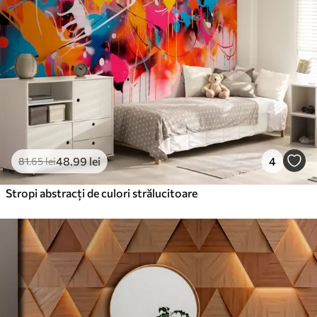
220
.02
132
.01
lei
/m²
Vinil Premium
250
.00
150
.00
lei
/m²
Peel and Stick
300
.00
180
.00
lei
/m²
48
.99
lei
4
81
.65
lei
Stropi abstracți de culori strălucitoare