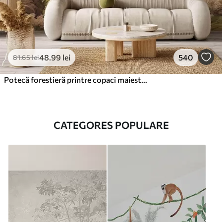
48
.99
lei
540
81
.65
lei
Potecă forestieră printre copaci maiestuoși, în stil acuarelă
CATEGORES POPULARE