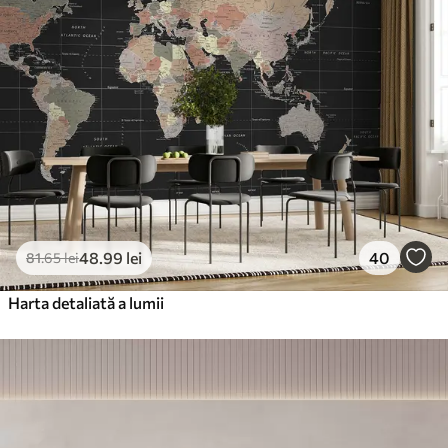
48
.99
lei
40
81
.65
lei
Harta detaliată a lumii