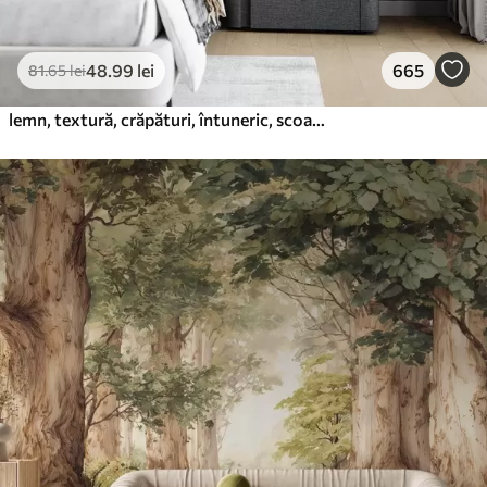
48
.99
lei
665
81
.65
lei
lemn, textură, crăpături, întuneric, scoarță, suprafață