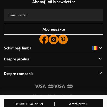
Abonați-vă la newsletter
Abonează-te
Schimbați limba
Despre produs
Despre companie
Editați permisiunile cookie-urilor
© 2011-2026 Uwalls . Toate drepturile rezervate. Operat
de la
81
.65
48
.99
lei
Arată prețul