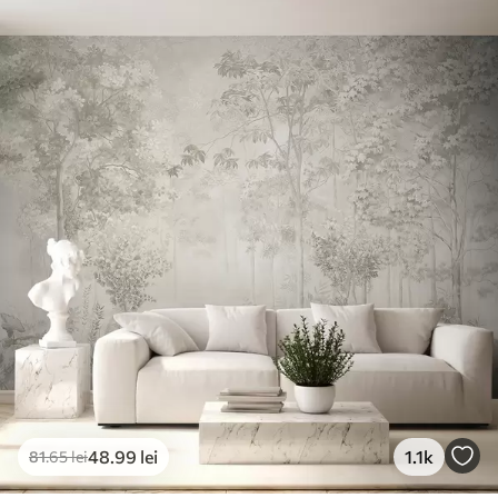
48
.99
lei
1.1k
81
.65
lei