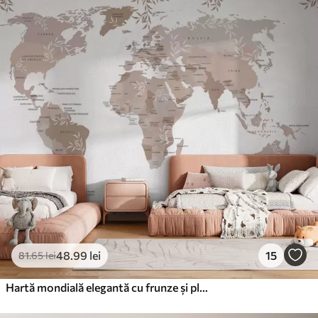
48
.99
lei
15
81
.65
lei
Hartă mondială elegantă cu frunze și plante