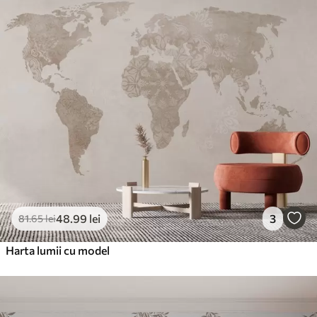
48
.99
lei
3
81
.65
lei
Harta lumii cu model