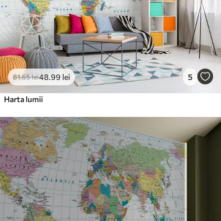
48
.99
lei
5
81
.65
lei
Harta lumii