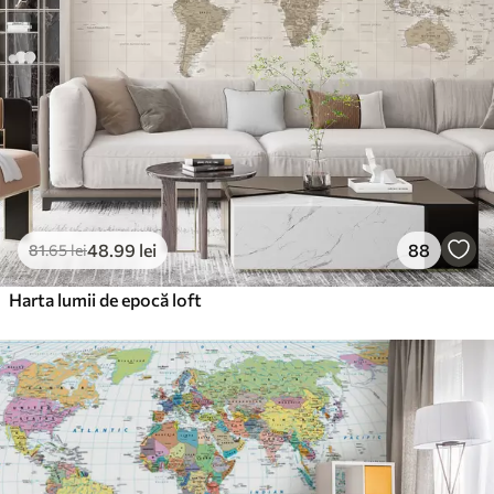
220
.02
132
.01
lei
/m²
Vinil Premium
250
.00
150
.00
lei
/m²
Peel and Stick
300
.00
180
.00
lei
/m²
48
.99
lei
88
81
.65
lei
Harta lumii de epocă loft