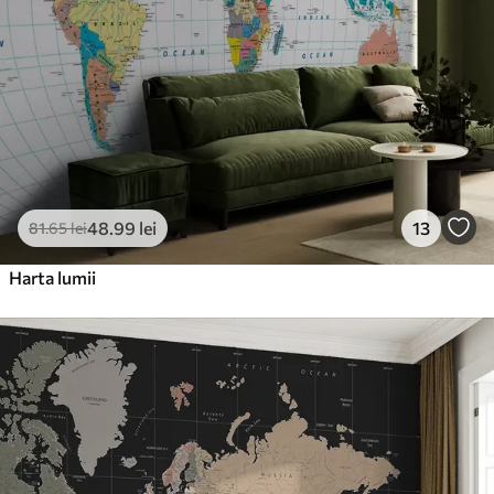
48
.99
lei
13
81
.65
lei
Harta lumii