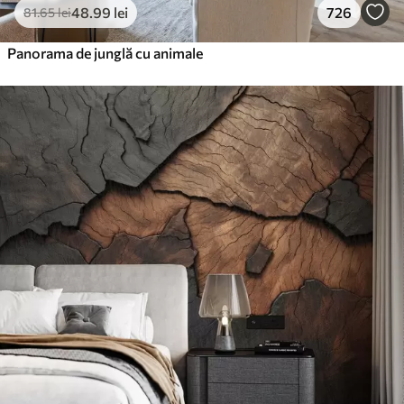
48
.99
lei
726
81
.65
lei
Panorama de junglă cu animale