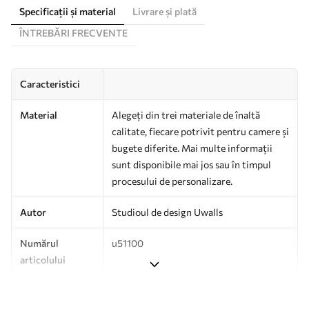
Specificații și material
Livrare și plată
ÎNTREBĂRI FRECVENTE
Caracteristici
Material
Alegeți din trei materiale de înaltă
calitate, fiecare potrivit pentru camere și
bugete diferite. Mai multe informații
sunt disponibile mai jos sau în timpul
procesului de personalizare.
Autor
Studioul de design Uwalls
Numărul
u51100
articolului
Producție
Tipărit la comandă și livrat în role de
până la 50 cm lățime.