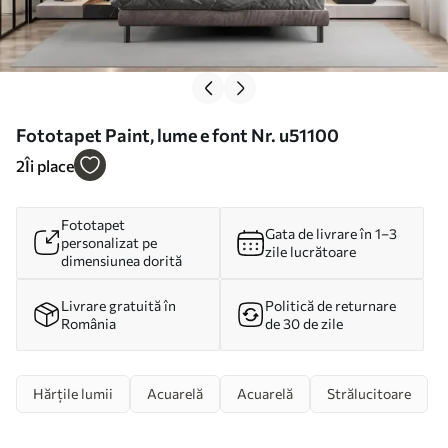
Fototapet Paint, lume e font Nr. u51100
2
Îi place
Fototapet
Gata de livrare în 1–3
personalizat pe
zile lucrătoare
dimensiunea dorită
Livrare gratuită în
Politică de returnare
România
de 30 de zile
Hărțile lumii
Acuarelă
Acuarelă
Strălucitoare